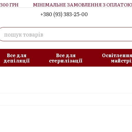
00 ГРН
МІНІМАЛЬНЕ ЗАМОВЛЕННЯ З ОПЛАТОЮ П
+380 (93) 383-25-00
увача
Блог
Все для
Все для
Освітлення
депіляції
стерилізації
майстрі