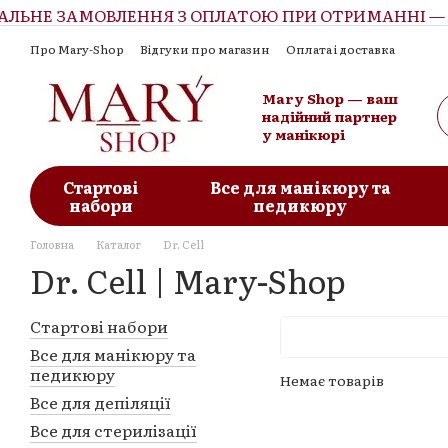
ЛЬНЕ ЗАМОВЛЕННЯ З ОПЛАТОЮ ПРИ ОТРИМАННІ — 3
Перейти до основного контенту
Про Mary-Shop
Відгуки про магазин
Оплата і доставка
Контактна інформація
Обмін та повернення
Угода корист
Mary Shop — ваш
надійний партнер
у манікюрі
Стартові
Все для манікюру та
набори
педикюру
Головна
Каталог
Dr. Cell
Dr. Cell | Mary-Shop
Стартові набори
Все для манікюру та
педикюру
Немає товарів
Все для депіляції
Все для стерилізації