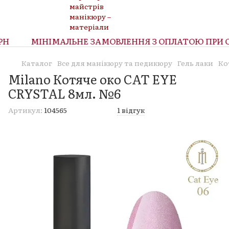
Н
МІНІМАЛЬНЕ ЗАМОВЛЕННЯ З ОПЛАТОЮ ПРИ ОТ
Каталог
Все для манікюру та педикюру
Гель лаки
Ко
Milano Котяче око CAT EYE
CRYSTAL 8мл. №6
Артикул:
104565
1 відгук