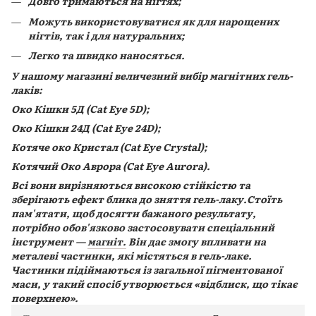
Довго тримаються на нігтях;
Можуть використовуватися як для нарощених
нігтів, так і для натуральних;
Легко та швидко наносяться.
У нашому магазині величезний вибір магнітних гель-
лаків:
Око Кішки 5Д (Cat Eye 5D);
Око Кішки 24Д (Cat Eye 24D);
Котяче око Кристал (Cat Eye Crystal);
Котячий Око Аврора (Cat Eye Aurora).
Всі вони вирізняються високою стійкістю та
зберігають ефект блика до зняття гель-лаку.Стоїть
пам'ятати, щоб досягти бажаного результату,
потрібно обов'язково застосовувати спеціальний
інструмент —
магніт.
Він дає змогу впливати на
металеві частинки, які містяться в гель-лаке.
Частинки підіймаються із загальної пігментованої
маси, у такий спосіб утворюється «відблиск, що тікає
поверхнею».