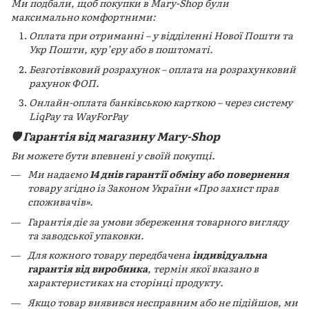
Ми подбали, щоб покупки в Mary-Shop були
максимально комфортними:
Оплата при отриманні – у відділенні Нової Пошти та
Укр Пошти, кур’єру або в поштоматі.
Безготівковий розрахунок – оплата на розрахунковий
рахунок ФОП.
Онлайн-оплата банківською карткою – через систему
LiqPay та WayForPay
🛡️ Гарантія від магазину Mary-Shop
Ви можете бути впевнені у своїй покупці.
Ми надаємо
14 днів гарантії обміну або повернення
товару згідно із Законом України «Про захист прав
споживачів».
Гарантія діє за умови збереження товарного вигляду
та заводської упаковки.
Для кожного товару передбачена
індивідуальна
гарантія від виробника
, термін якої вказано в
характеристиках на сторінці продукту.
Якщо товар виявився несправним або не підійшов, ми