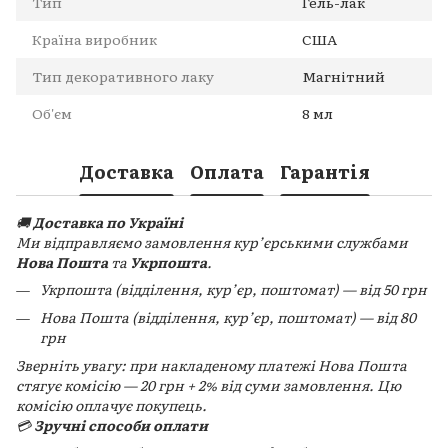
Тип
Гель-лак
Країна виробник
США
Тип декоративного лаку
Магнітний
Об'єм
8 мл
Доставка
Оплата
Гарантія
🚚
Доставка по Україні
Ми відправляємо замовлення кур’єрськими службами
Нова Пошта
та
Укрпошта
.
Укрпошта (відділення, кур’єр, поштомат) — від 50 грн
Нова Пошта (відділення, кур’єр, поштомат) — від 80
грн
Зверніть увагу: при накладеному платежі Нова Пошта
стягує комісію — 20 грн + 2% від суми замовлення. Цю
комісію оплачує покупець.
💳
Зручні способи оплати