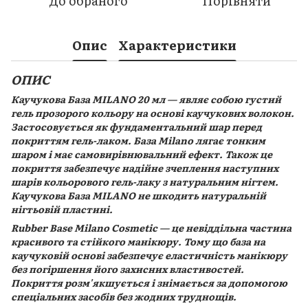
До обраного
Порівняти
Опис
Характеристики
ОПИС
Каучукова База MILANO 20 мл — являє собою густий
гель прозорого кольору на основі каучукових волокон.
Застосовується як фундаментальний шар перед
покриттям гель-лаком. База Milano лягає тонким
шаром і має самовирівнювальний ефект. Також це
покриття забезпечує надійне зчеплення наступних
шарів кольорового гель-лаку з натуральним нігтем.
Каучукова База MILANO не шкодить натуральній
нігтьовій пластині.
Rubber Base Milano Cosmetic — це невіддільна частина
красивого та стійкого манікюру. Тому що база на
каучуковій основі забезпечує еластичність манікюру
без погіршення його захисних властивостей.
Покриття розм'якшується і знімається за допомогою
спеціальних засобів без жодних труднощів.