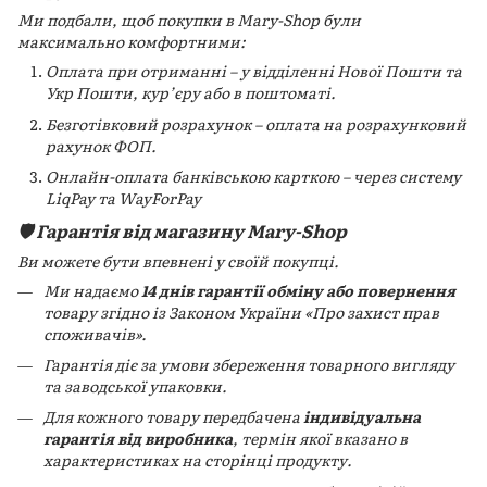
Ми подбали, щоб покупки в Mary-Shop були
максимально комфортними:
Оплата при отриманні – у відділенні Нової Пошти та
Укр Пошти, кур’єру або в поштоматі.
Безготівковий розрахунок – оплата на розрахунковий
рахунок ФОП.
Онлайн-оплата банківською карткою – через систему
LiqPay та WayForPay
🛡️ Гарантія від магазину Mary-Shop
Ви можете бути впевнені у своїй покупці.
Ми надаємо
14 днів гарантії обміну або повернення
товару згідно із Законом України «Про захист прав
споживачів».
Гарантія діє за умови збереження товарного вигляду
та заводської упаковки.
Для кожного товару передбачена
індивідуальна
гарантія від виробника
, термін якої вказано в
характеристиках на сторінці продукту.