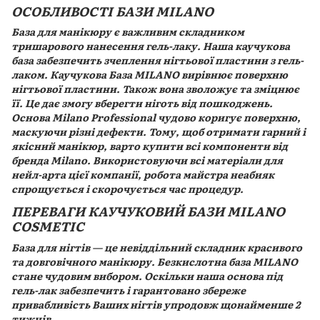
ОСОБЛИВОСТІ БАЗИ MILANO
База для манікюру є важливим складником
тришарового нанесення гель-лаку. Наша каучукова
база забезпечить зчеплення нігтьової пластини з гель-
лаком. Каучукова База MILANO вирівнює поверхню
нігтьової пластини. Також вона зволожує та зміцнює
її. Це дає змогу вберегти ніготь від пошкоджень.
Основа Milano Professional чудово коригує поверхню,
маскуючи різні дефекти. Тому, щоб отримати гарний і
якісний манікюр, варто купити всі компоненти від
бренда Milano. Використовуючи всі матеріали для
нейл-арта цієї компанії, робота майстра неабияк
спрощується і скорочується час процедур.
ПЕРЕВАГИ КАУЧУКОВИЙ БАЗИ MILANO
COSMETIC
База для нігтів — це невіддільний складник красивого
та довговічного манікюру. Безкислотна база MILANO
стане чудовим вибором. Оскільки наша основа під
гель-лак забезпечить і гарантовано збереже
привабливість Ваших нігтів упродовж щонайменше 2
тижнів.