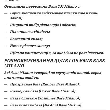
Основними перевагами Бази TM Milano є:
Гарне зчеплення з нігтьовою пластиною й гель-
лаком;
Широкий вибір різновидів і обсягів;
Підвищена стійкість;
Безпечний склад;
Немає різкого запаху;
Щільна консистенція, за якої база не розтікається.
РОЗНОВРОЗИВАННЯ ДІДІВ І ОБ'ЄМІВ BASE
MILANO
Всі бази Мілано створені на каучуковій основі, серед
них можна знайти:
Прозрачная база (Rubber Base Milano);
Кольорова база (Сover Base Milano);
База з блиском (Shimmer Base Milano);
Безкислотна база (No Acid Base Milano).