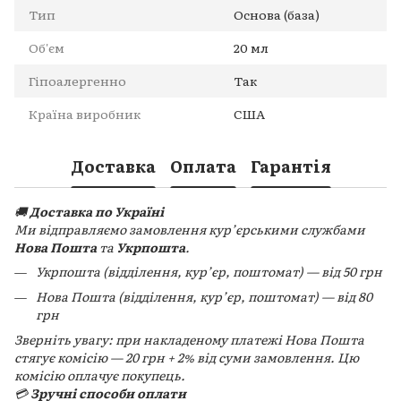
Тип
Основа (база)
Об'єм
20 мл
Гіпоалергенно
Так
Країна виробник
США
Доставка
Оплата
Гарантія
🚚
Доставка по Україні
Ми відправляємо замовлення кур’єрськими службами
Нова Пошта
та
Укрпошта
.
Укрпошта (відділення, кур’єр, поштомат) — від 50 грн
Нова Пошта (відділення, кур’єр, поштомат) — від 80
грн
Зверніть увагу: при накладеному платежі Нова Пошта
стягує комісію — 20 грн + 2% від суми замовлення. Цю
комісію оплачує покупець.
💳
Зручні способи оплати