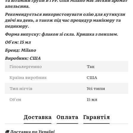
та вітаміни групи B і PP. Олія Milano має легкий аромат
апельсина.
Рекомендується використовувати олію для кутикули
двічі на день, а також під час процедур манікюру та
педикюру.
Форма випуску: флакон зі скла. Кришка з пензлем.
Об'єм: 15 мл
Бренд: Milano
Виробник: США
Гіпоалергенно
Так
Країна виробник
США
Тип нігтів
Усі типи
Об'єм
15 мл
Доставка
Оплата
Гарантія
🚚
Доставка по Україні