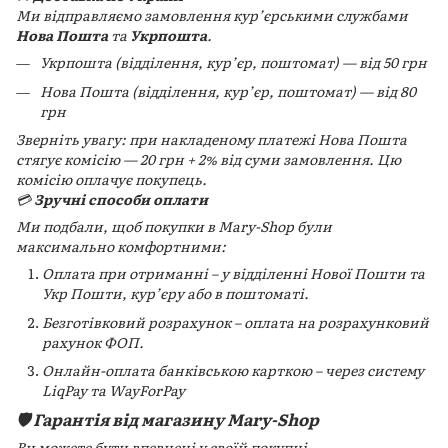
Ми відправляємо замовлення кур’єрськими службами
Нова Пошта
та
Укрпошта
.
Укрпошта (відділення, кур’єр, поштомат) — від 50 грн
Нова Пошта (відділення, кур’єр, поштомат) — від 80
грн
Зверніть увагу: при накладеному платежі Нова Пошта
стягує комісію — 20 грн + 2% від суми замовлення. Цю
комісію оплачує покупець.
💳
Зручні способи оплати
Ми подбали, щоб покупки в Mary-Shop були
максимально комфортними:
Оплата при отриманні – у відділенні Нової Пошти та
Укр Пошти, кур’єру або в поштоматі.
Безготівковий розрахунок – оплата на розрахунковий
рахунок ФОП.
Онлайн-оплата банківською карткою – через систему
LiqPay та WayForPay
🛡️ Гарантія від магазину Mary-Shop
Ви можете бути впевнені у своїй покупці.