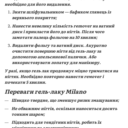
необхідно для його видалення.
Зняти шліфувальником — бафиком глянець із
верхнього покриття;
Нанести невелику кількість remover на ватний
диск і прикласти його до нігтів. Після чого
замотати палець фольгою на 10 хвилин;
Видалити фольгу та ватний диск. Акуратно
очистити поверхню нігтя від гель-лаку за
допомогою апельсинової палички. Або
використовувати лопатку для манікюру.
У разі, якщо гель лак продовжує міцно триматися на
нігтях. Необхідно повторно нанести rемover і
почекати 5 хвилин.
Переваги гель-лаку
Milano
Швидко твердне, що зменшує ризик змащування;
Не обважнює нігтів, оскільки наноситься досить
тонким шаром;
Підходить для тендітних нігтів, робить їх
міцнішими та еластичнішими;