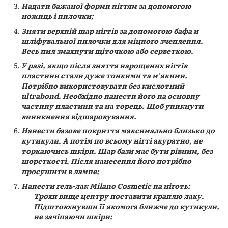
Надати бажаної форми нігтям за допомогою
ножиць і пилочки;
Зняти верхній шар нігтів за допомогою бафа и
шліфувальної пилочки для міцного зчеплення.
Весь пил змахнути щіточкою або серветкою.
У разі, якщо після зняття нарощених нігтів
пластини стали дуже тонкими та м'якими.
Потрібно використовувати без кислотний
ultrabond. Необхідно нанести його на основну
частину пластини та на торець. Щоб уникнути
виникнення відшаровування.
Нанести базове покриття максимально близько до
кутикули. А потім по всьому нігті акуратно, не
торкаючись шкіри. Шар бази має бути рівним, без
шорсткості. Після нанесення його потрібно
просушити в лампе;
Нанести гель-лак Milano Cosmetic на ніготь:
Трохи вище центру поставити краплю лаку.
Підштовхнувши її якомога ближче до кутикули,
не зачіпаючи шкіри;