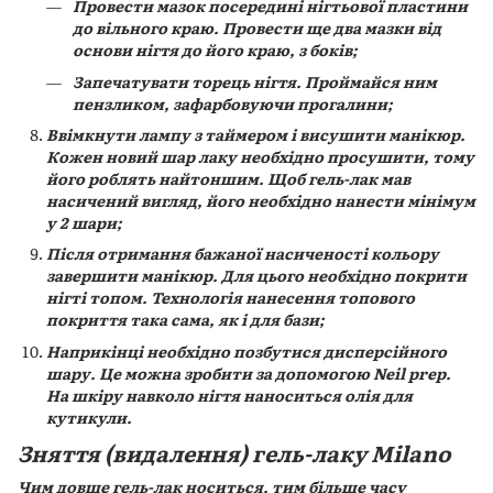
Провести мазок посередині нігтьової пластини
до вільного краю. Провести ще два мазки від
основи нігтя до його краю, з боків;
Запечатувати торець нігтя. Проймайся ним
пензликом, зафарбовуючи прогалини;
Ввімкнути лампу з таймером і висушити манікюр.
Кожен новий шар лаку необхідно просушити, тому
його роблять найтоншим. Щоб гель-лак мав
насичений вигляд, його необхідно нанести мінімум
у 2 шари;
Після отримання бажаної насиченості кольору
завершити манікюр. Для цього необхідно покрити
нігті топом. Технологія нанесення топового
покриття така сама, як і для бази;
Наприкінці необхідно позбутися дисперсійного
шару. Це можна зробити за допомогою Neil prep.
На шкіру навколо нігтя наноситься олія для
кутикули.
Зняття (видалення) гель-лаку Milano
Чим довше гель-лак носиться, тим більше часу