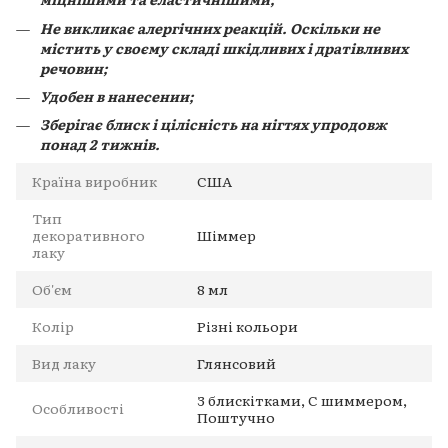
Не викликає алергічних реакцій. Оскільки не
містить у своєму складі шкідливих і дратівливих
речовин;
Удобен в нанесении;
Зберігає блиск і цілісність на нігтях упродовж
понад 2 тижнів.
Країна виробник
США
Тип
декоративного
Шіммер
лаку
Об'єм
8 мл
Колір
Різні кольори
Вид лаку
Глянсовий
З блискітками, С шиммером,
Особливості
Поштучно