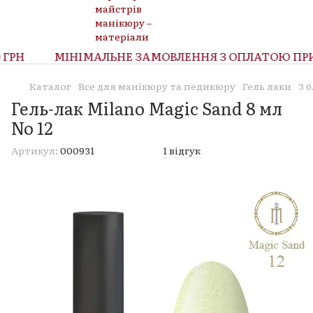
РН
МІНІМАЛЬНЕ ЗАМОВЛЕННЯ З ОПЛАТОЮ ПРИ О
Каталог
Все для манікюру та педикюру
Гель лаки
З 
Гель-лак Milano Magic Sand 8 мл
No 12
Артикул:
000931
1 відгук