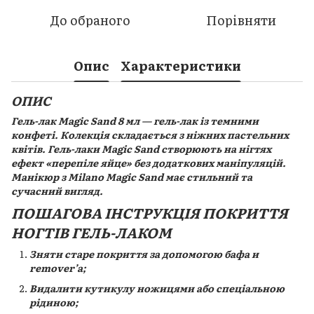
До обраного
Порівняти
Опис
Характеристики
ОПИС
Гель-лак Magic Sand 8 мл — гель-лак із темними
конфеті. Колекція складається з ніжних пастельних
квітів. Гель-лаки Magic Sand створюють на нігтях
ефект «перепіле яйце» без додаткових маніпуляцій.
Манікюр з Milano Magic Sand має стильний та
сучасний вигляд.
ПОШАГОВА ІНСТРУКЦІЯ ПОКРИТТЯ
НОГТІВ ГЕЛЬ-ЛАКОМ
Зняти старе покриття за допомогою бафа и
remover’а;
Видалити кутикулу ножицями або спеціальною
рідиною;