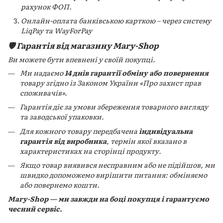
рахунок ФОП.
Онлайн-оплата банківською карткою – через систему
LiqPay та WayForPay
🛡️ Гарантія від магазину Mary-Shop
Ви можете бути впевнені у своїй покупці.
Ми надаємо
14 днів гарантії обміну або повернення
товару згідно із Законом України «Про захист прав
споживачів».
Гарантія діє за умови збереження товарного вигляду
та заводської упаковки.
Для кожного товару передбачена
індивідуальна
гарантія від виробника
, термін якої вказано в
характеристиках на сторінці продукту.
Якщо товар виявився несправним або не підійшов, ми
швидко допоможемо вирішити питання: обміняємо
або повернемо кошти.
Mary-Shop — ми завжди на боці покупця і гарантуємо
чесний сервіс.