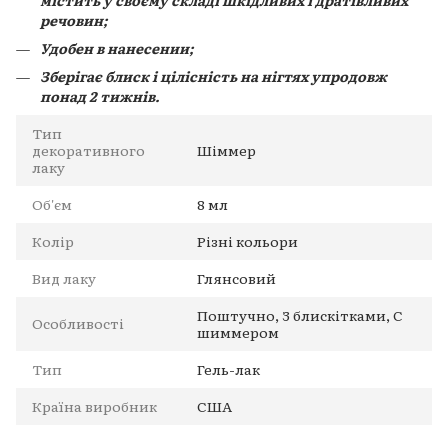
речовин;
Удобен в нанесении;
Зберігає блиск і цілісність на нігтях упродовж
понад 2 тижнів.
Тип
декоративного
Шіммер
лаку
Об'єм
8 мл
Колір
Різні кольори
Вид лаку
Глянсовий
Поштучно, З блискітками, С
Особливості
шиммером
Тип
Гель-лак
Країна виробник
США