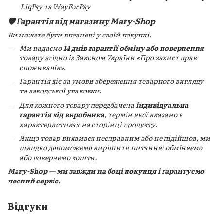
LiqPay та WayForPay
🛡️ Гарантія від магазину Mary-Shop
Ви можете бути впевнені у своїй покупці.
Ми надаємо
14 днів гарантії обміну або повернення
товару згідно із Законом України «Про захист прав
споживачів».
Гарантія діє за умови збереження товарного вигляду
та заводської упаковки.
Для кожного товару передбачена
індивідуальна
гарантія від виробника
, термін якої вказано в
характеристиках на сторінці продукту.
Якщо товар виявився несправним або не підійшов, ми
швидко допоможемо вирішити питання: обміняємо
або повернемо кошти.
Mary-Shop — ми завжди на боці покупця і гарантуємо
чесний сервіс.
Відгуки