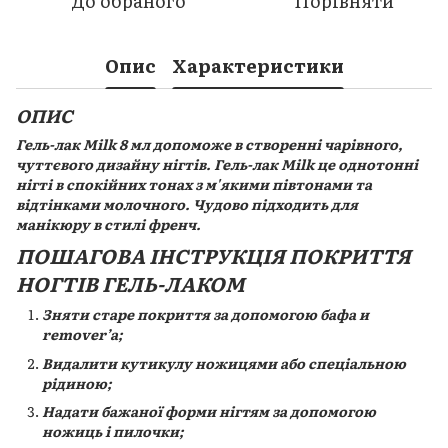
До обраного
Порівняти
Опис
Характеристики
ОПИС
Гель-лак Milk 8 мл допоможе в створенні чарівного,
чуттєвого дизайну нігтів. Гель-лак Milk це однотонні
нігті в спокійних тонах з м'якими півтонами та
відтінками молочного. Чудово підходить для
манікюру в стилі френч.
ПОШАГОВА ІНСТРУКЦІЯ ПОКРИТТЯ
НОГТІВ ГЕЛЬ-ЛАКОМ
Зняти старе покриття за допомогою бафа и
remover’а;
Видалити кутикулу ножицями або спеціальною
рідиною;
Надати бажаної форми нігтям за допомогою
ножиць і пилочки;