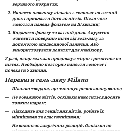
верхнього покриття;
Нанести невелику кількість remover на ватний
диск і прикласти його до нігтів. Після чого
замотати палець фольгою на 10 хвилин;
Видалити фольгу та ватний диск. Акуратно
очистити поверхню нігтя від гель-лаку за
допомогою апельсинової палички. Або
використовувати лопатку для манікюру.
У разі, якщо гель лак продовжує міцно триматися на
нігтях. Необхідно повторно нанести rемover і
почекати 5 хвилин.
Переваги гель-лаку
Milano
Швидко твердне, що зменшує ризик змащування;
Не обважнює нігтів, оскільки наноситься досить
тонким шаром;
Підходить для тендітних нігтів, робить їх
міцнішими та еластичнішими;
Не викликає алергічних реакцій. Оскільки не
містить у своєму складі шкідливих і дратівливих