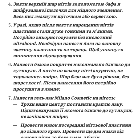
Зняти верхній шар нігтів за допомогою бафа и
шліфувальної пилочки для міцного зчеплення.
Весь пил змахнути щіточкою або серветкою.
У разі, якщо після зняття нарощених нігтів
пластини стали дуже тонкими та м'якими.
Потрібно використовувати без кислотний
ultrabond. Необхідно нанести його на основну
частину пластини та на торець. Щоб уникнути
виникнення відшаровування.
Нанести базове покриття максимально близько до
кутикули. А потім по всьому нігті акуратно, не
торкаючись шкіри. Шар бази має бути рівним, без
шорсткості. Після нанесення його потрібно
просушити в лампе;
Нанести гель-лак Milano Cosmetic на ніготь:
Трохи вище центру поставити краплю лаку.
Підштовхнувши її якомога ближче до кутикули,
не зачіпаючи шкіри;
Провести мазок посередині нігтьової пластини
до вільного краю. Провести ще два мазки від
основи нігтя до його краю, з боків;