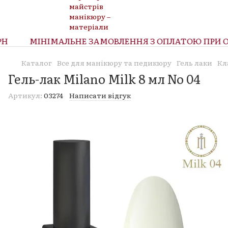
МІНІМАЛЬНЕ ЗАМОВЛЕННЯ З ОПЛАТОЮ ПРИ ОТР
Каталог
Все для манікюру та педикюру
Гель лаки
Кл
Гель-лак Milano Milk 8 мл No 04
Артикул:
03274
Написати відгук