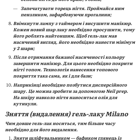
Запечатувати торець нігтя. Проймайся ним
пензликом, зафарбовуючи прогалини;
Ввімкнути лампу з таймером і висушити манікюр.
Кожен новий шар лаку необхідно просушити, тому
його роблять найтоншим. Щоб гель-лак мав
насичений вигляд, його необхідно нанести мінімум
у 2 шари;
Після отримання бажаної насиченості кольору
завершити манікюр. Для цього необхідно покрити
нігті топом. Технологія нанесення топового
покриття така сама, як і для бази;
Наприкінці необхідно позбутися дисперсійного
шару. Це можна зробити за допомогою Neil prep.
На шкіру навколо нігтя наноситься олія для
кутикули.
Зняття (видалення) гель-лаку Milano
Чим довше гель-лак носиться, тим більше часу
необхідно для його видалення.
Зняти шліфувальником — бафиком глянець із