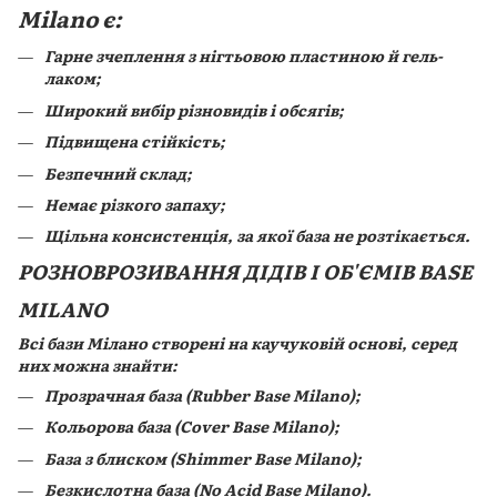
Milano є:
Гарне зчеплення з нігтьовою пластиною й гель-
лаком;
Широкий вибір різновидів і обсягів;
Підвищена стійкість;
Безпечний склад;
Немає різкого запаху;
Щільна консистенція, за якої база не розтікається.
РОЗНОВРОЗИВАННЯ ДІДІВ І ОБ'ЄМІВ BASE
MILANO
Всі бази Мілано створені на каучуковій основі, серед
них можна знайти:
Прозрачная база (Rubber Base Milano);
Кольорова база (Сover Base Milano);
База з блиском (Shimmer Base Milano);
Безкислотна база (No Acid Base Milano).