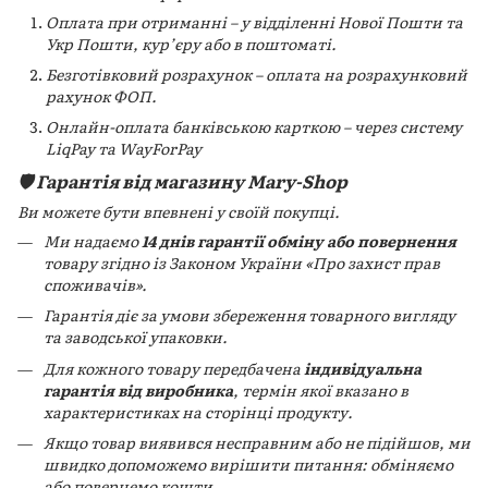
Оплата при отриманні – у відділенні Нової Пошти та
Укр Пошти, кур’єру або в поштоматі.
Безготівковий розрахунок – оплата на розрахунковий
рахунок ФОП.
Онлайн-оплата банківською карткою – через систему
LiqPay та WayForPay
🛡️ Гарантія від магазину Mary-Shop
Ви можете бути впевнені у своїй покупці.
Ми надаємо
14 днів гарантії обміну або повернення
товару згідно із Законом України «Про захист прав
споживачів».
Гарантія діє за умови збереження товарного вигляду
та заводської упаковки.
Для кожного товару передбачена
індивідуальна
гарантія від виробника
, термін якої вказано в
характеристиках на сторінці продукту.
Якщо товар виявився несправним або не підійшов, ми
швидко допоможемо вирішити питання: обміняємо
або повернемо кошти.