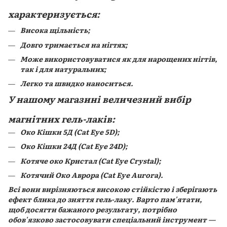
характеризується:
Висока щільність;
Довго тримається на нігтях;
Може використовуватися як для нарощених нігтів,
так і для натуральних;
Легко та швидко наноситься.
У нашому магазині величезний вибір
магнітних гель-лаків:
Око Кішки 5Д (Cat Eye 5D);
Око Кішки 24Д (Cat Eye 24D);
Котяче око Кристал (Cat Eye Crystal);
Котячий Око Аврора (Cat Eye Aurora).
Всі вони вирізняються високою стійкістю і зберігають
ефект блика до зняття гель-лаку. Варто пам'ятати,
щоб досягти бажаного результату, потрібно
обов'язково застосовувати спеціальний інструмент —