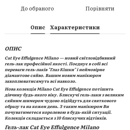
До обраного
Порівняти
Опис
Характеристики
ОПИС
Cat Eye Effulgence Milano — новий світловідбивний
гель-лак професійної якості. Поєднує в собі всі
переваги гель-лаків "Глаз Кішки" і неймовірне
діамантове сяйво. Вашим новим манікюром
захоплюватисямуть всі навколо.
Нова колекція Milano Cat Eye Effulgence потішить
дівчину будь-якого віку. Блискучі гель-лаки з великим
сяйним шимером чудово підійдуть для святкового
образу та на кожен день. З таким манікюром Ви
почуватиметеся королевою в будь-якій ситуації.
Колекція складається з 10 блискучих відтінків.
Гель-лак Cat Eye Effulgence Milano