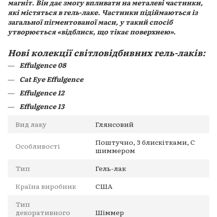
магніт. Він дає змогу впливати на металеві частинки,
які містяться в гель-лаке. Частинки підіймаються із
загальної пігментованої маси, у такий спосіб
утворюється «відблиск, що тікає поверхнею».
Нові колекції світловідбивних гель-лаків:
Effulgence 08
Cat Eye Effulgence
Effulgence 12
Effulgence 13
Вид лаку
Глянсовий
Поштучно, З блискітками, С
Особливості
шиммером
Тип
Гель-лак
Країна виробник
США
Тип
декоративного
Шіммер