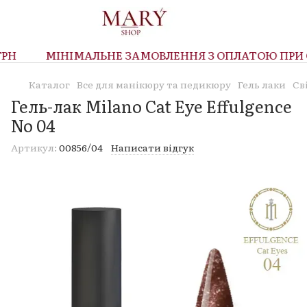
Н
МІНІМАЛЬНЕ ЗАМОВЛЕННЯ З ОПЛАТОЮ ПРИ ОТ
Каталог
Все для манікюру та педикюру
Гель лаки
Св
Гель-лак Milano Cat Eye Effulgence
No 04
Артикул:
00856/04
Написати відгук