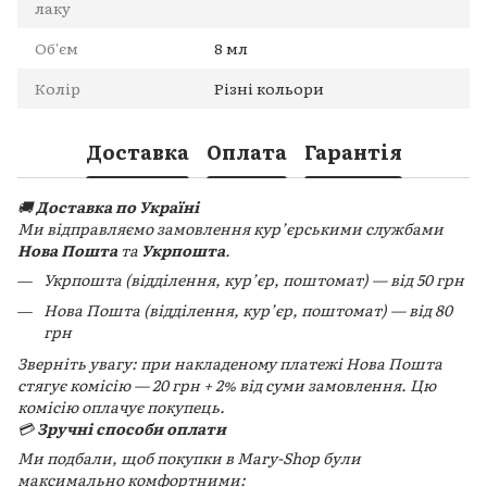
лаку
Об'єм
8 мл
Колір
Різні кольори
Доставка
Оплата
Гарантія
🚚
Доставка по Україні
Ми відправляємо замовлення кур’єрськими службами
Нова Пошта
та
Укрпошта
.
Укрпошта (відділення, кур’єр, поштомат) — від 50 грн
Нова Пошта (відділення, кур’єр, поштомат) — від 80
грн
Зверніть увагу: при накладеному платежі Нова Пошта
стягує комісію — 20 грн + 2% від суми замовлення. Цю
комісію оплачує покупець.
💳
Зручні способи оплати
Ми подбали, щоб покупки в Mary-Shop були
максимально комфортними: