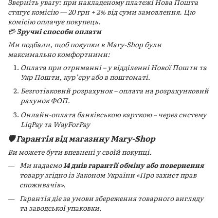
Зверніть увагу: при накладеному платежі Нова Пошта
стягує комісію — 20 грн + 2% від суми замовлення. Цю
комісію оплачує покупець.
💳
Зручні способи оплати
Ми подбали, щоб покупки в Mary-Shop були
максимально комфортними:
Оплата при отриманні – у відділенні Нової Пошти та
Укр Пошти, кур’єру або в поштоматі.
Безготівковий розрахунок – оплата на розрахунковий
рахунок ФОП.
Онлайн-оплата банківською карткою – через систему
LiqPay та WayForPay
🛡️ Гарантія від магазину Mary-Shop
Ви можете бути впевнені у своїй покупці.
Ми надаємо
14 днів гарантії обміну або повернення
товару згідно із Законом України «Про захист прав
споживачів».
Гарантія діє за умови збереження товарного вигляду
та заводської упаковки.