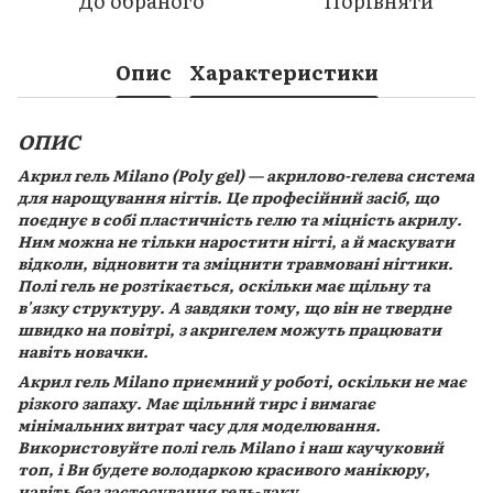
До обраного
Порівняти
Опис
Характеристики
ОПИС
Акрил гель Milano (Poly gel) — акрилово-гелева система
для нарощування нігтів. Це професійний засіб, що
поєднує в собі пластичність гелю та міцність акрилу.
Ним можна не тільки наростити нігті, а й маскувати
відколи, відновити та зміцнити травмовані нігтики.
Полі гель не розтікається, оскільки має щільну та
в'язку структуру. А завдяки тому, що він не твердне
швидко на повітрі, з акригелем можуть працювати
навіть новачки.
Акрил гель Milano приємний у роботі, оскільки не має
різкого запаху. Має щільний тирс і вимагає
мінімальних витрат часу для моделювання.
Використовуйте полі гель Milano і наш каучуковий
топ, і Ви будете володаркою красивого манікюру,
навіть без застосування гель-лаку.