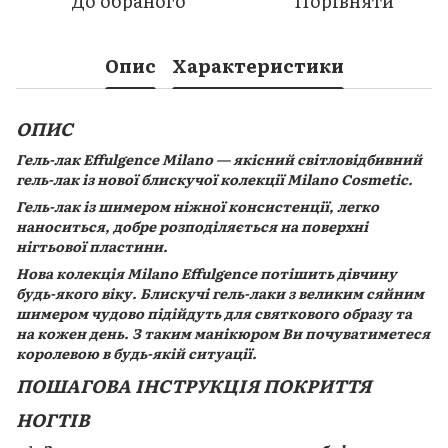
До обраного
Порівняти
Опис
Характеристики
ОПИС
Гель-лак Effulgence Milano — якісний світловідбивний
гель-лак із нової блискучої колекції Milano Cosmetic.
Гель-лак із шимером ніжної консистенції, легко
наноситься, добре розподіляється на поверхні
нігтьової пластини.
Нова колекція Milano Effulgence потішить дівчину
будь-якого віку. Блискучі гель-лаки з великим сяйним
шимером чудово підійдуть для святкового образу та
на кожен день. З таким манікюром Ви почуватиметеся
королевою в будь-якій ситуації.
ПОШАГОВА ІНСТРУКЦІЯ ПОКРИТТЯ
НОГТІВ