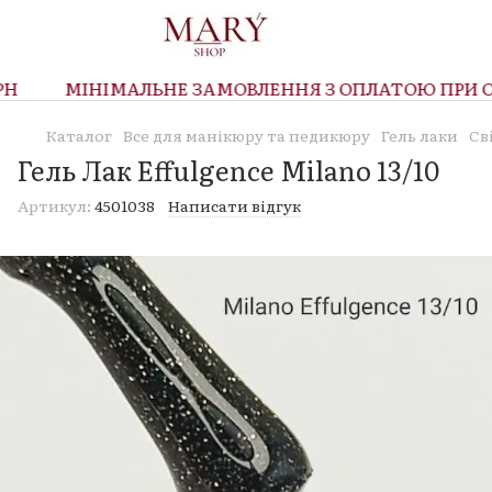
МІНІМАЛЬНЕ ЗАМОВЛЕННЯ З ОПЛАТОЮ ПРИ ОТР
Каталог
Все для манікюру та педикюру
Гель лаки
Св
Гель Лак Effulgence Milano 13/10
Артикул:
4501038
Написати відгук