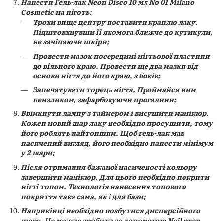
Нанести Гель-лак Neon Disco 10 мл No 01 Milano
Cosmetic на ніготь:
Трохи вище центру поставити краплю лаку.
Підштовхнувши її якомога ближче до кутикули,
не зачіпаючи шкіри;
Провести мазок посередині нігтьової пластини
до вільного краю. Провести ще два мазки від
основи нігтя до його краю, з боків;
Запечатувати торець нігтя. Проймайся ним
пензликом, зафарбовуючи прогалини;
Ввімкнути лампу з таймером і висушити манікюр.
Кожен новий шар лаку необхідно просушити, тому
його роблять найтоншим. Щоб гель-лак мав
насичений вигляд, його необхідно нанести мінімум
у 2 шари;
Після отримання бажаної насиченості кольору
завершити манікюр. Для цього необхідно покрити
нігті топом. Технологія нанесення топового
покриття така сама, як і для бази;
Наприкінці необхідно позбутися дисперсійного
шару. Це можна зробити за допомогою Neil prep.