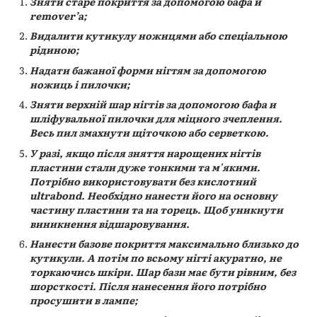
Зняти старе покриття за допомогою бафа и
remover’а;
Видалити кутикулу ножицями або спеціальною
рідиною;
Надати бажаної форми нігтям за допомогою
ножиць і пилочки;
Зняти верхній шар нігтів за допомогою бафа и
шліфувальної пилочки для міцного зчеплення.
Весь пил змахнути щіточкою або серветкою.
У разі, якщо після зняття нарощених нігтів
пластини стали дуже тонкими та м'якими.
Потрібно використовувати без кислотний
ultrabond. Необхідно нанести його на основну
частину пластини та на торець. Щоб уникнути
виникнення відшаровування.
Нанести базове покриття максимально близько до
кутикули. А потім по всьому нігті акуратно, не
торкаючись шкіри. Шар бази має бути рівним, без
шорсткості. Після нанесення його потрібно
просушити в лампе;