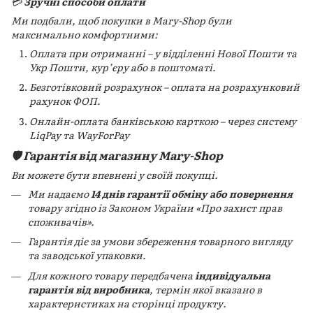
💳
Зручні способи оплати
Ми подбали, щоб покупки в Mary-Shop були
максимально комфортними:
Оплата при отриманні – у відділенні Нової Пошти та
Укр Пошти, кур’єру або в поштоматі.
Безготівковий розрахунок – оплата на розрахунковий
рахунок ФОП.
Онлайн-оплата банківською карткою – через систему
LiqPay та WayForPay
🛡️ Гарантія від магазину Mary-Shop
Ви можете бути впевнені у своїй покупці.
Ми надаємо
14 днів гарантії обміну або повернення
товару згідно із Законом України «Про захист прав
споживачів».
Гарантія діє за умови збереження товарного вигляду
та заводської упаковки.
Для кожного товару передбачена
індивідуальна
гарантія від виробника
, термін якої вказано в
характеристиках на сторінці продукту.