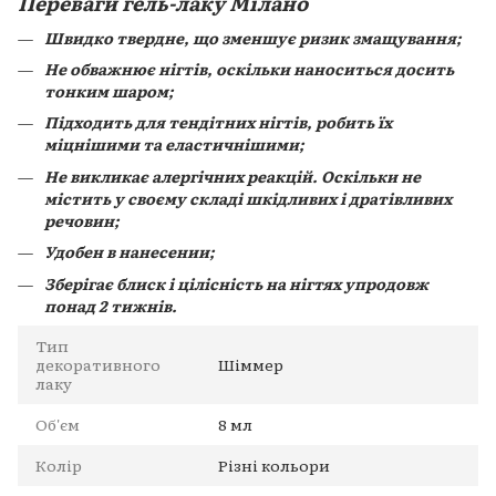
Переваги гель-лаку Мілано
Швидко твердне, що зменшує ризик змащування;
Не обважнює нігтів, оскільки наноситься досить
тонким шаром;
Підходить для тендітних нігтів, робить їх
міцнішими та еластичнішими;
Не викликає алергічних реакцій. Оскільки не
містить у своєму складі шкідливих і дратівливих
речовин;
Удобен в нанесении;
Зберігає блиск і цілісність на нігтях упродовж
понад 2 тижнів.
Тип
декоративного
Шіммер
лаку
Об'єм
8 мл
Колір
Різні кольори