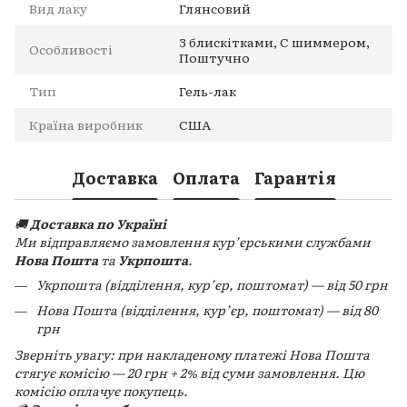
Вид лаку
Глянсовий
З блискітками, С шиммером,
Особливості
Поштучно
Тип
Гель-лак
Країна виробник
США
Доставка
Оплата
Гарантія
🚚
Доставка по Україні
Ми відправляємо замовлення кур’єрськими службами
Нова Пошта
та
Укрпошта
.
Укрпошта (відділення, кур’єр, поштомат) — від 50 грн
Нова Пошта (відділення, кур’єр, поштомат) — від 80
грн
Зверніть увагу: при накладеному платежі Нова Пошта
стягує комісію — 20 грн + 2% від суми замовлення. Цю
комісію оплачує покупець.