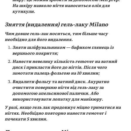
На шкіру навколо нігтя наноситься олія для
кутикули.
Зняття (видалення) гель-лаку Milano
Чим довше гель-лак носиться, тим більше часу
необхідно для його видалення.
Зняти шліфувальником — бафиком глянець із
верхнього покриття;
Нанести невелику кількість remover на ватний
диск і прикласти його до нігтів. Після чого
замотати палець фольгою на 10 хвилин;
Видалити фольгу та ватний диск. Акуратно
очистити поверхню нігтя від гель-лаку за
допомогою апельсинової палички. Або
використовувати лопатку для манікюру.
У разі, якщо гель лак продовжує міцно триматися на
нігтях. Необхідно повторно нанести rемover і
почекати 5 хвилин.