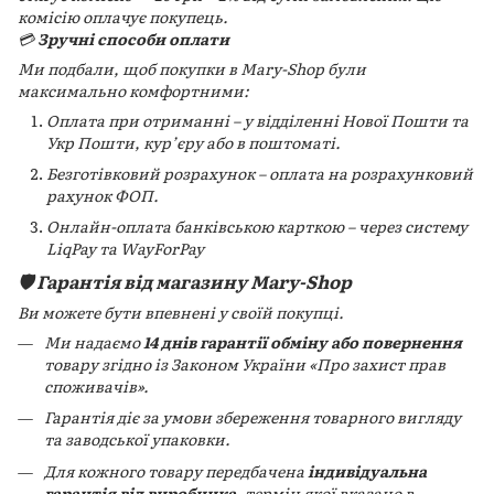
комісію оплачує покупець.
💳
Зручні способи оплати
Ми подбали, щоб покупки в Mary-Shop були
максимально комфортними:
Оплата при отриманні – у відділенні Нової Пошти та
Укр Пошти, кур’єру або в поштоматі.
Безготівковий розрахунок – оплата на розрахунковий
рахунок ФОП.
Онлайн-оплата банківською карткою – через систему
LiqPay та WayForPay
🛡️ Гарантія від магазину Mary-Shop
Ви можете бути впевнені у своїй покупці.
Ми надаємо
14 днів гарантії обміну або повернення
товару згідно із Законом України «Про захист прав
споживачів».
Гарантія діє за умови збереження товарного вигляду
та заводської упаковки.
Для кожного товару передбачена
індивідуальна
гарантія від виробника
, термін якої вказано в