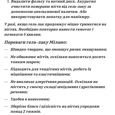
Видалити фольгу та ватний диск. Акуратно
очистити поверхню нігтя від гель-лаку за
допомогою апельсинової палички. Або
використовувати лопатку для манікюру.
У разі, якщо гель лак продовжує міцно триматися на
нігтях. Необхідно повторно нанести rемover і
почекати 5 хвилин.
Переваги гель-лаку Мілано:
Швидко твердне, що зменшує ризик змащування;
Не обважнює нігтів, оскільки наноситься досить
тонким шаром;
Підходить для тендітних нігтів, робить їх
міцнішими та еластичнішими;
Не викликає алергічних реакцій. Оскільки не
містить у своєму складі шкідливих і дратівливих
речовин;
Удобен в нанесении;
Зберігає блиск і цілісність на нігтях упродовж
понад 2 тижнів.