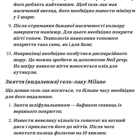
його роблять найтоншим. Щоб гель-лак мав
насичений вигляд, його необхідно нанести мінімум
у 2 шари;
Після отримання бажаної насиченості кольору
завершити манікюр. Для цього необхідно покрити
нігті топом. Технологія нанесення топового
покриття така сама, як і для бази;
Наприкінці необхідно позбутися дисперсійного
шару. Це можна зробити за допомогою Neil prep.
На шкіру навколо нігтя наноситься олія для
кутикули.
Зняття (видалення) гель-лаку Milano
Що довше гель-лак носиться, то більше часу необхідно
для його видалення.
Зняти шліфувальником — бафиком глянець із
верхнього покриття;
Нанести невелику кількість remover на ватний
диск і прикласти його до нігтів. Після чого
замотати палець фольгою на 10 хвилин;