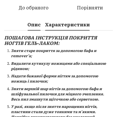
До обраного
Порівняти
Опис
Характеристики
ПОШАГОВА ІНСТРУКЦІЯ ПОКРИТТЯ
НОГТІВ ГЕЛЬ-ЛАКОМ:
Зняти старе покриття за допомогою бафа и
remover’а;
Видалити кутикулу ножицями або спеціальною
рідиною;
Надати бажаної форми нігтям за допомогою
ножиць і пилочки;
Зняти верхній шар нігтів за допомогою бафа и
шліфувальної пилочки для міцного зчеплення.
Весь пил змахнути щіточкою або серветкою.
У разі, якщо після зняття нарощених нігтів,
пластини стали дуже тонкими та м'якими.
Потрібно використовувати без кислотний