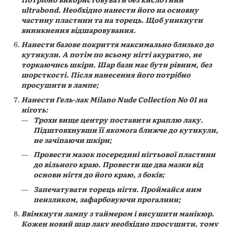
ultrabond. Необхідно нанести його на основну
частину пластини та на торець. Щоб уникнути
виникнення відшаровування.
Нанести базове покриття максимально близько до
кутикули. А потім по всьому нігті акуратно, не
торкаючись шкіри. Шар бази має бути рівним, без
шорсткості. Після нанесення його потрібно
просушити в лампе;
Нанести Гель-лак Milano Nude Collection No 01 на
ніготь:
Трохи вище центру поставити краплю лаку.
Підштовхнувши її якомога ближче до кутикули,
не зачіпаючи шкіри;
Провести мазок посередині нігтьової пластини
до вільного краю. Провести ще два мазки від
основи нігтя до його краю, з боків;
Запечатувати торець нігтя. Проймайся ним
пензликом, зафарбовуючи прогалини;
Ввімкнути лампу з таймером і висушити манікюр.
Кожен новий шар лаку необхідно просушити, тому