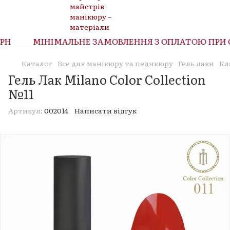
Н
МІНІМАЛЬНЕ ЗАМОВЛЕННЯ З ОПЛАТОЮ ПРИ ОТ
Каталог
Все для манікюру та педикюру
Гель лаки
Кл
Гель Лак Milano Color Collection
№11
Артикул:
002014
Написати відгук