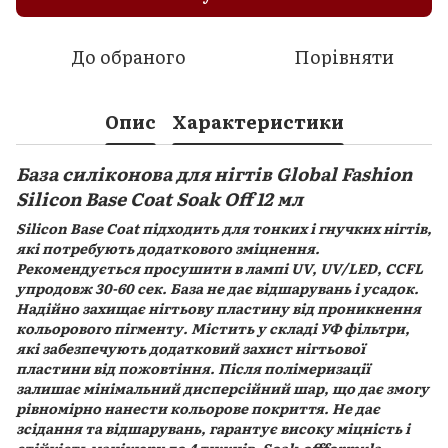
До обраного
Порівняти
Опис
Характеристики
База силіконова для нігтів Global Fashion
Silicon Base Coat Soak Off 12 мл
Silicon Base Coat підходить для тонких і гнучких нігтів,
які потребують додаткового зміцнення.
Рекомендується просушити в лампі UV, UV/LED, CCFL
упродовж 30-60 сек. База не дає відшарувань і усадок.
Надійно захищає нігтьову пластину від проникнення
кольорового пігменту. Містить у складі УФ фільтри,
які забезпечують додатковий захист нігтьової
пластини від пожовтіння. Після полімеризації
залишає мінімальний дисперсійний шар, що дає змогу
рівномірно нанести кольорове покриття. Не дає
зсідання та відшарувань, гарантує високу міцність і