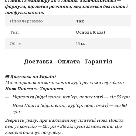
стійкість манікюру до 4 тижнів. Soak-offformula —
формула, що легко розчинна, видаляється без пилок і
шліфувальників.
Гіпоалергенно
Так
Тип
Основа (база)
Об'єм
15 мл
Доставка
Оплата
Гарантія
🚚
Доставка по Україні
Ми відправляємо замовлення кур’єрськими службами
Нова Пошта
та
Укрпошта
.
Укрпошта (відділення, кур’єр, поштомат) — від 50 грн
Нова Пошта (відділення, кур’єр, поштомат) — від 80
грн
Зверніть увагу: при накладеному платежі Нова Пошта
стягує комісію — 20 грн + 2% від суми замовлення. Цю
комісію оплачує покупець.