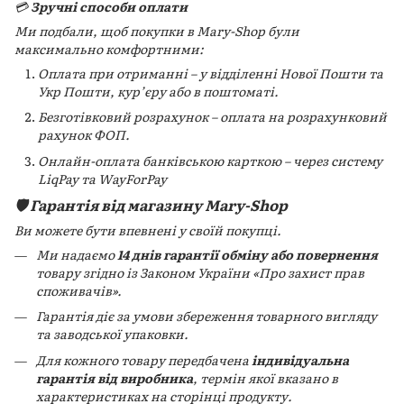
💳
Зручні способи оплати
Ми подбали, щоб покупки в Mary-Shop були
максимально комфортними:
Оплата при отриманні – у відділенні Нової Пошти та
Укр Пошти, кур’єру або в поштоматі.
Безготівковий розрахунок – оплата на розрахунковий
рахунок ФОП.
Онлайн-оплата банківською карткою – через систему
LiqPay та WayForPay
🛡️ Гарантія від магазину Mary-Shop
Ви можете бути впевнені у своїй покупці.
Ми надаємо
14 днів гарантії обміну або повернення
товару згідно із Законом України «Про захист прав
споживачів».
Гарантія діє за умови збереження товарного вигляду
та заводської упаковки.
Для кожного товару передбачена
індивідуальна
гарантія від виробника
, термін якої вказано в
характеристиках на сторінці продукту.