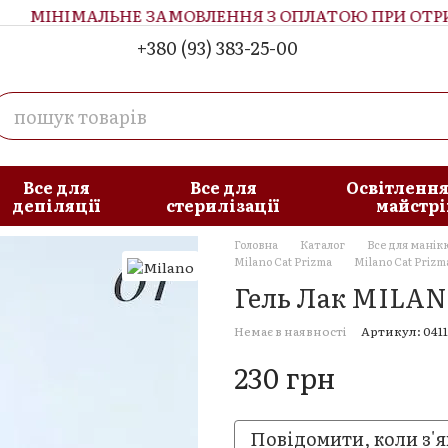
МІНІМАЛЬНЕ ЗАМОВЛЕННЯ З ОПЛАТОЮ ПРИ ОТРИМА
+380 (93) 383-25-00
увача
Блог
Все для
Все для
Освітлення
депіляції
стерилізації
майстрі
Головна
Каталог
Все для манік
Milano Cat Prizma
Milano Cat Prizm
Гель Лак MILANO
Немає в наявності
Артикул: 041
230 грн
Повідомити, коли з'я