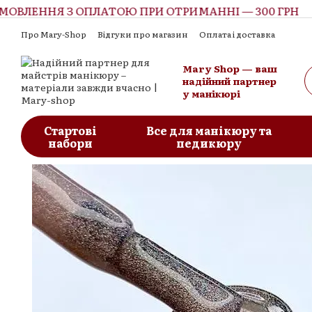
ВЛЕННЯ З ОПЛАТОЮ ПРИ ОТРИМАННІ — 300 ГРН
Перейти до основного контенту
Про Mary-Shop
Відгуки про магазин
Оплата і доставка
Контактна інформація
Обмін та повернення
Угода корист
Mary Shop — ваш
надійний партнер
у манікюрі
Стартові
Все для манікюру та
набори
педикюру