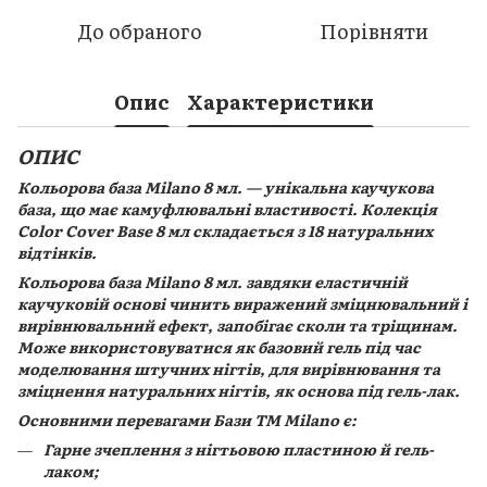
До обраного
Порівняти
Опис
Характеристики
ОПИС
Кольорова база Milano 8 мл. — унікальна каучукова
база, що має камуфлювальні властивості. Колекція
Color Cover Base 8 мл складається з 18 натуральних
відтінків.
Кольорова база Milano 8 мл. завдяки еластичній
каучуковій основі чинить виражений зміцнювальний і
вирівнювальний ефект, запобігає сколи та тріщинам.
Може використовуватися як базовий гель під час
моделювання штучних нігтів, для вирівнювання та
зміцнення натуральних нігтів, як основа під гель-лак.
Основними перевагами Бази TM Milano є:
Гарне зчеплення з нігтьовою пластиною й гель-
лаком;