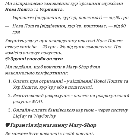
Ми відправляємо замовлення кур’єрськими службами
Нова Пошта
та
Укрпошта
.
Укрпошта (відділення, кур’єр, поштомат) — від 50 грн
Нова Пошта (відділення, кур’єр, поштомат) — від 80
грн
Зверніть увагу: при накладеному платежі Нова Пошта
стягує комісію — 20 грн + 2% від суми замовлення. Цю
комісію оплачує покупець.
💳
Зручні способи оплати
Ми подбали, щоб покупки в Mary-Shop були
максимально комфортними:
Оплата при отриманні – у відділенні Нової Пошти та
Укр Пошти, кур’єру або в поштоматі.
Безготівковий розрахунок – оплата на розрахунковий
рахунок ФОП.
Онлайн-оплата банківською карткою – через систему
LiqPay та WayForPay
🛡️ Гарантія від магазину Mary-Shop
Ви можете бути впевнені у своїй покупці.