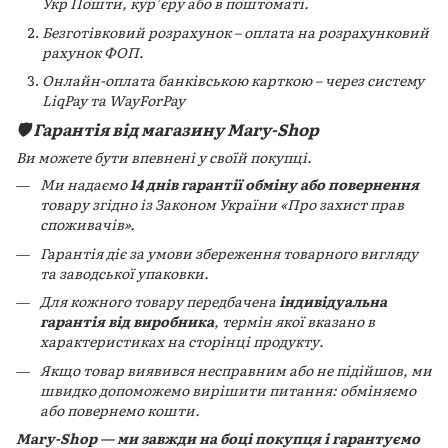
Укр Пошти, кур’єру або в поштоматі.
Безготівковий розрахунок – оплата на розрахунковий
рахунок ФОП.
Онлайн-оплата банківською карткою – через систему
LiqPay та WayForPay
🛡️ Гарантія від магазину Mary-Shop
Ви можете бути впевнені у своїй покупці.
Ми надаємо
14 днів гарантії обміну або повернення
товару згідно із Законом України «Про захист прав
споживачів».
Гарантія діє за умови збереження товарного вигляду
та заводської упаковки.
Для кожного товару передбачена
індивідуальна
гарантія від виробника
, термін якої вказано в
характеристиках на сторінці продукту.
Якщо товар виявився несправним або не підійшов, ми
швидко допоможемо вирішити питання: обміняємо
або повернемо кошти.
Mary-Shop — ми завжди на боці покупця і гарантуємо