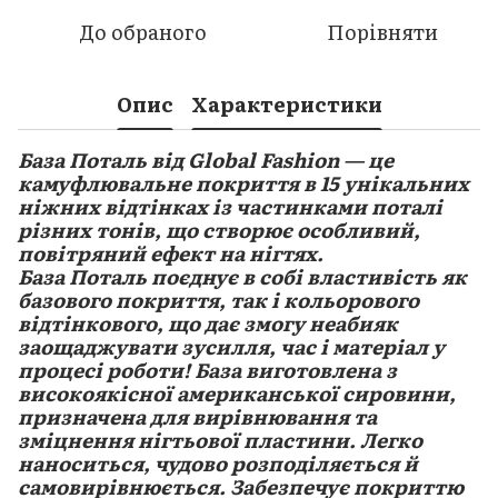
До обраного
Порівняти
Опис
Характеристики
База Поталь від Global Fashion — це
камуфлювальне покриття в 15 унікальних
ніжних відтінках із частинками поталі
різних тонів, що створює особливий,
повітряний ефект на нігтях.
База Поталь поєднує в собі властивість як
базового покриття, так і кольорового
відтінкового, що дає змогу неабияк
заощаджувати зусилля, час і матеріал у
процесі роботи! База виготовлена з
високоякісної американської сировини,
призначена для вирівнювання та
зміцнення нігтьової пластини. Легко
наноситься, чудово розподіляється й
самовирівнюється. Забезпечує покриттю