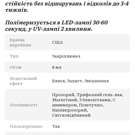
стійкість без відшарувань і відколів до 3-4
тижнів.
Полімеризується в LED-лампі 30-60
секунд, у UV-лампі 2 хвилини.
Країна
США
виробник
Тип
Закріплювач
Об'єм
8 мл
Додатковий
Блиск, Захист, Зміцнення
ефект
Прозорий, Трифазний гель-лак,
Магнітний, З блискітками, С
Особливості
шиммером, Поштучно,
Напівпрозорий,
Світловідбивний
Гіпоалергенно
Так