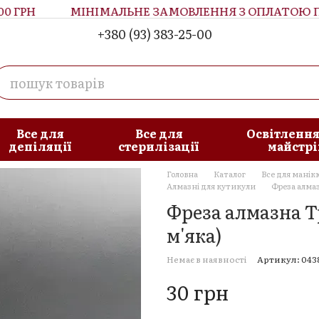
ГРН
МІНІМАЛЬНЕ ЗАМОВЛЕННЯ З ОПЛАТОЮ ПРИ
+380 (93) 383-25-00
увача
Блог
Все для
Все для
Освітлення
депіляції
стерилізації
майстрі
Головна
Каталог
Все для манік
Алмазні для кутикули
Фреза алмаз
Фреза алмазна Т
м'яка)
Немає в наявності
Артикул: 043
30 грн