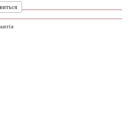
виться
и
антія