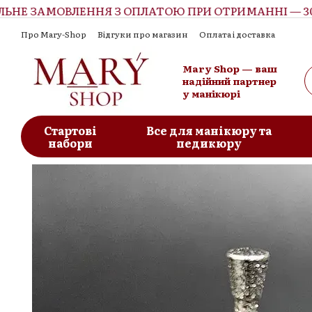
Е ЗАМОВЛЕННЯ З ОПЛАТОЮ ПРИ ОТРИМАННІ — 300 
Перейти до основного контенту
Про Mary-Shop
Відгуки про магазин
Оплата і доставка
Контактна інформація
Обмін та повернення
Угода корист
Mary Shop — ваш
надійний партнер
у манікюрі
Стартові
Все для манікюру та
набори
педикюру