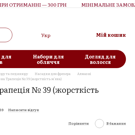
 ОТРИМАННІ — 300 ГРН
МІНІМАЛЬНЕ ЗАМОВЛЕН
Мій кошик
Укр
 для
Набори для
Догляд для
в
обличчя
волосся
юру та педикюру
Насадки для фрезера
Алмазні
на Трапеція № 39 (жорсткість м'яка)
рапеція № 39 (жорсткість
89
Написати відгук
Порівняти
В бажання