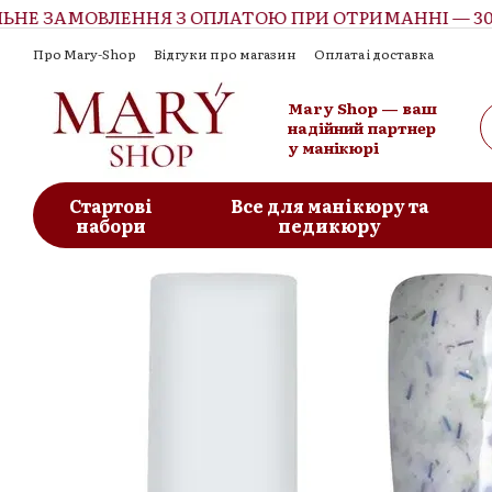
Е ЗАМОВЛЕННЯ З ОПЛАТОЮ ПРИ ОТРИМАННІ — 300 
Перейти до основного контенту
Про Mary-Shop
Відгуки про магазин
Оплата і доставка
Контактна інформація
Обмін та повернення
Угода корист
Mary Shop — ваш
надійний партнер
у манікюрі
Стартові
Все для манікюру та
набори
педикюру