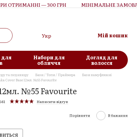
 ОТРИМАННІ — 300 ГРН
МІНІМАЛЬНЕ ЗАМОВЛЕН
Мій кошик
Укр
 для
Набори для
Догляд для
в
обличчя
волосся
юру та педикюру
Бази / Топи / Праймера
Бази камуфляжні
ka Cover Base 12мл. №55 Favourite
12мл. №55 Favourite
561
Написати відгук
Порівняти
В бажання
виться