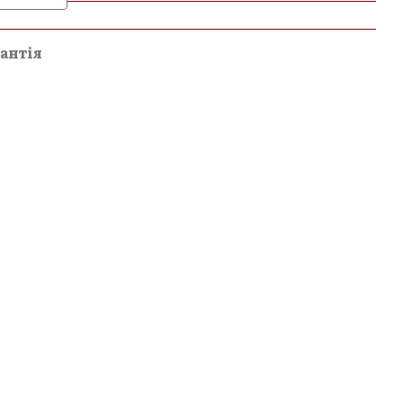
и
антія