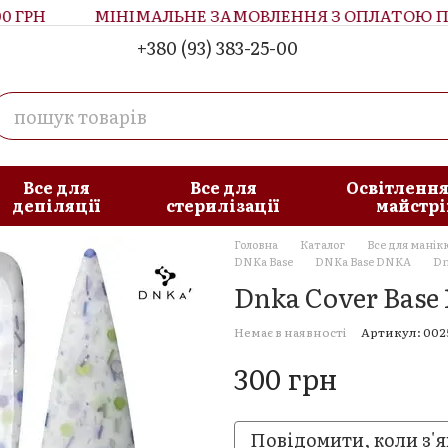
ГРН
МІНІМАЛЬНЕ ЗАМОВЛЕННЯ З ОПЛАТОЮ ПРИ
+380 (93) 383-25-00
увача
Блог
Все для
Все для
Освітлення
депіляції
стерилізації
майстрі
Головна
Каталог
Все для манік
DNKa Base
DNKa Base DNKA
Dn
Dnka Cover Base 
Немає в наявності
Артикул: 002
300 грн
Повідомити, коли з'я