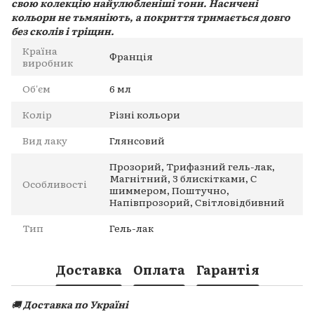
свою колекцію найулюбленіші тони. Насичені
кольори не тьмяніють, а покриття тримається довго
без сколів і тріщин.
Країна
Франція
виробник
Об'єм
6 мл
Колір
Різні кольори
Вид лаку
Глянсовий
Прозорий, Трифазний гель-лак,
Магнітний, З блискітками, С
Особливості
шиммером, Поштучно,
Напівпрозорий, Світловідбивний
Тип
Гель-лак
Доставка
Оплата
Гарантія
🚚
Доставка по Україні