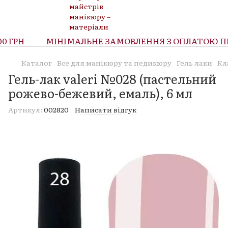
 ГРН
МІНІМАЛЬНЕ ЗАМОВЛЕННЯ З ОПЛАТОЮ ПРИ
Каталог
Все для манікюру та педикюру
Гель лаки
Кл
Гель-лак valeri №028 (пастельний
рожево-бежевий, емаль), 6 мл
Артикул:
002820
Написати відгук