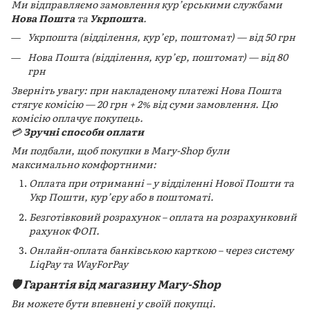
Ми відправляємо замовлення кур’єрськими службами
Нова Пошта
та
Укрпошта
.
Укрпошта (відділення, кур’єр, поштомат) — від 50 грн
Нова Пошта (відділення, кур’єр, поштомат) — від 80
грн
Зверніть увагу: при накладеному платежі Нова Пошта
стягує комісію — 20 грн + 2% від суми замовлення. Цю
комісію оплачує покупець.
💳
Зручні способи оплати
Ми подбали, щоб покупки в Mary-Shop були
максимально комфортними:
Оплата при отриманні – у відділенні Нової Пошти та
Укр Пошти, кур’єру або в поштоматі.
Безготівковий розрахунок – оплата на розрахунковий
рахунок ФОП.
Онлайн-оплата банківською карткою – через систему
LiqPay та WayForPay
🛡️ Гарантія від магазину Mary-Shop
Ви можете бути впевнені у своїй покупці.