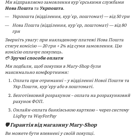
Ми відправляємо замовлення кур’єрськими службами
Нова Пошта
та
Укрпошта
.
Укрпошта (відділення, кур’єр, поштомат) — від 50 грн
Нова Пошта (відділення, кур’єр, поштомат) — від 80
грн
Зверніть увагу: при накладеному платежі Нова Пошта
стягує комісію — 20 грн + 2% від суми замовлення. Цю
комісію оплачує покупець.
💳
Зручні способи оплати
Ми подбали, щоб покупки в Mary-Shop були
максимально комфортними:
Оплата при отриманні – у відділенні Нової Пошти та
Укр Пошти, кур’єру або в поштоматі.
Безготівковий розрахунок – оплата на розрахунковий
рахунок ФОП.
Онлайн-оплата банківською карткою – через систему
LiqPay та WayForPay
🛡️ Гарантія від магазину Mary-Shop
Ви можете бути впевнені у своїй покупці.