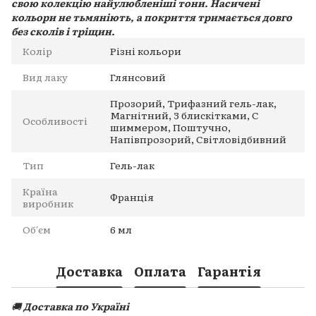
свою колекцію найулюбленіші тони. Насичені
кольори не тьмяніють, а покриття тримається довго
без сколів і тріщин.
Колір
Різні кольори
Вид лаку
Глянсовий
Прозорий, Трифазний гель-лак,
Магнітний, З блискітками, С
Особливості
шиммером, Поштучно,
Напівпрозорий, Світловідбивний
Тип
Гель-лак
Країна
Франція
виробник
Об'єм
6 мл
Доставка
Оплата
Гарантія
🚚
Доставка по Україні