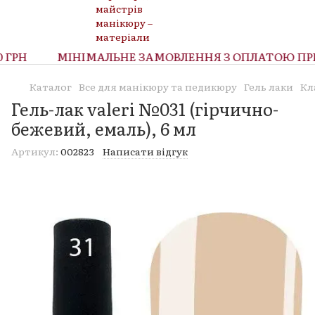
ГРН
МІНІМАЛЬНЕ ЗАМОВЛЕННЯ З ОПЛАТОЮ ПРИ 
Каталог
Все для манікюру та педикюру
Гель лаки
Кл
Гель-лак valeri №031 (гірчично-
бежевий, емаль), 6 мл
Артикул:
002823
Написати відгук