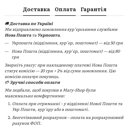
Доставка
Оплата
Гарантія
🚚
Доставка по Україні
Ми відправляємо замовлення кур’єрськими службами
Нова Пошта
та
Укрпошта
.
Укрпошта (відділення, кур’єр, поштомат) — від 50 грн
Нова Пошта (відділення, кур’єр, поштомат) — від 80
грн
Зверніть увагу: при накладеному платежі Нова Пошта
стягує комісію — 20 грн + 2% від суми замовлення. Цю
комісію оплачує покупець.
💳
Зручні способи оплати
Ми подбали, щоб покупки в Mary-Shop були
максимально комфортними:
Оплата при отриманні – у відділенні Нової Пошти та
Укр Пошти, кур’єру або в поштоматі.
Безготівковий розрахунок – оплата на розрахунковий
рахунок ФОП.