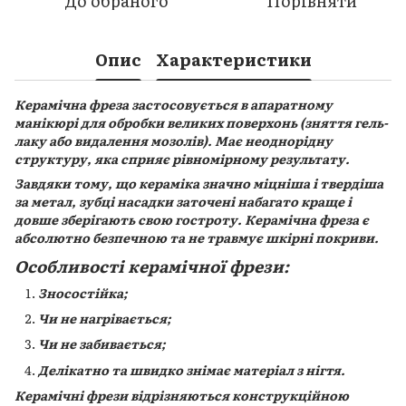
До обраного
Порівняти
Опис
Характеристики
Керамічна фреза застосовується в апаратному
манікюрі для обробки великих поверхонь (зняття гель-
лаку або видалення мозолів). Має неоднорідну
структуру, яка сприяє рівномірному результату.
Завдяки тому, що кераміка значно міцніша і твердіша
за метал, зубці насадки заточені набагато краще і
довше зберігають свою гостроту. Керамічна фреза є
абсолютно безпечною та не травмує шкірні покриви.
Особливості керамічної фрези:
Зносостійка;
Чи не нагрівається;
Чи не забивається;
Делікатно та швидко знімає матеріал з нігтя.
Керамічні фрези відрізняються конструкційною