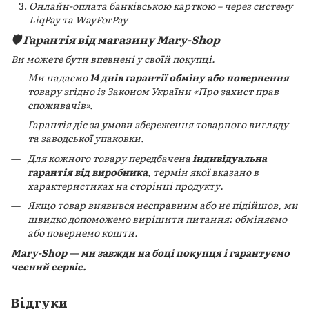
Онлайн-оплата банківською карткою – через систему
LiqPay та WayForPay
🛡️ Гарантія від магазину Mary-Shop
Ви можете бути впевнені у своїй покупці.
Ми надаємо
14 днів гарантії обміну або повернення
товару згідно із Законом України «Про захист прав
споживачів».
Гарантія діє за умови збереження товарного вигляду
та заводської упаковки.
Для кожного товару передбачена
індивідуальна
гарантія від виробника
, термін якої вказано в
характеристиках на сторінці продукту.
Якщо товар виявився несправним або не підійшов, ми
швидко допоможемо вирішити питання: обміняємо
або повернемо кошти.
Mary-Shop — ми завжди на боці покупця і гарантуємо
чесний сервіс.
Відгуки