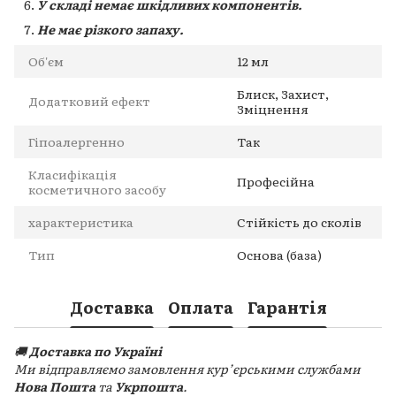
У складі немає шкідливих компонентів.
Не має різкого запаху.
Об'єм
12 мл
Блиск, Захист,
Додатковий ефект
Зміцнення
Гіпоалергенно
Так
Класифікація
Професійна
косметичного засобу
характеристика
Стійкість до сколів
Тип
Основа (база)
Доставка
Оплата
Гарантія
🚚
Доставка по Україні
Ми відправляємо замовлення кур’єрськими службами
Нова Пошта
та
Укрпошта
.