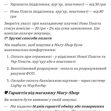
Укрпошта (відділення, кур’єр, поштомат) — від 50 грн
Нова Пошта (відділення, кур’єр, поштомат) — від 80
грн
Зверніть увагу: при накладеному платежі Нова Пошта
стягує комісію — 20 грн + 2% від суми замовлення. Цю
комісію оплачує покупець.
💳
Зручні способи оплати
Ми подбали, щоб покупки в Mary-Shop були
максимально комфортними:
Оплата при отриманні – у відділенні Нової Пошти та
Укр Пошти, кур’єру або в поштоматі.
Безготівковий розрахунок – оплата на розрахунковий
рахунок ФОП.
Онлайн-оплата банківською карткою – через систему
LiqPay та WayForPay
🛡️ Гарантія від магазину Mary-Shop
Ви можете бути впевнені у своїй покупці.
Ми надаємо
14 днів гарантії обміну або повернення