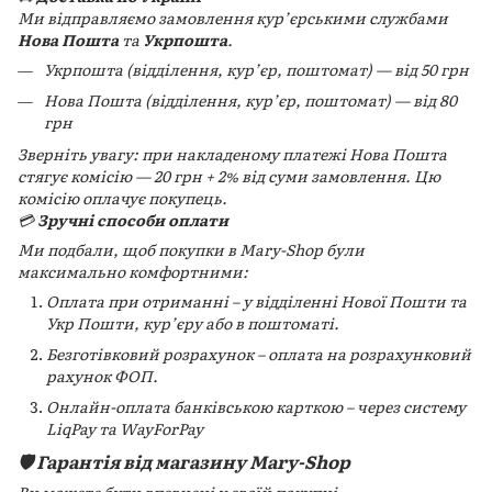
Ми відправляємо замовлення кур’єрськими службами
Нова Пошта
та
Укрпошта
.
Укрпошта (відділення, кур’єр, поштомат) — від 50 грн
Нова Пошта (відділення, кур’єр, поштомат) — від 80
грн
Зверніть увагу: при накладеному платежі Нова Пошта
стягує комісію — 20 грн + 2% від суми замовлення. Цю
комісію оплачує покупець.
💳
Зручні способи оплати
Ми подбали, щоб покупки в Mary-Shop були
максимально комфортними:
Оплата при отриманні – у відділенні Нової Пошти та
Укр Пошти, кур’єру або в поштоматі.
Безготівковий розрахунок – оплата на розрахунковий
рахунок ФОП.
Онлайн-оплата банківською карткою – через систему
LiqPay та WayForPay
🛡️ Гарантія від магазину Mary-Shop
Ви можете бути впевнені у своїй покупці.