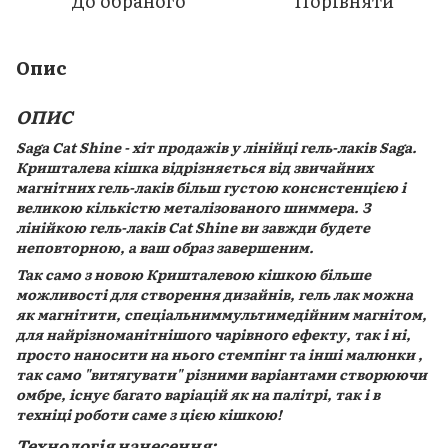
До обраного
Порівняти
Опис
ОПИС
Saga Cat Shine - хіт продажів у лінійці гель-лаків Saga.
Кришталева кішка відрізняється від звичайних
магнітних гель-лаків більш густою консистенцією і
великою кількістю металізованого шиммера. З
лінійкою гель-лаків Cat Shine ви завжди будете
неповторною, а ваш образ завершеним.
Так само з новою Кришталевою кішкою більше
можливості для створення дизайнів, гель лак можна
як магнітити, спеціальниммультимедійним магнітом,
для найрізноманітнішого чарівного ефекту, так і ні,
просто наносити на нього стемпінг та інші малюнки ,
так само "витягувати" різними варіантами створюючи
омбре, існує багато варіацій як на палітрі, так і в
техніці роботи саме з цією кішкою!
Технологія нанесення: