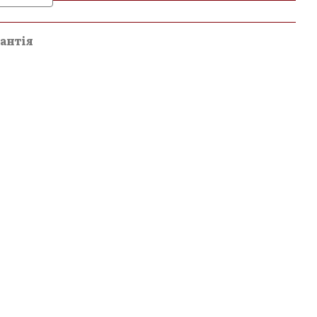
и
антія