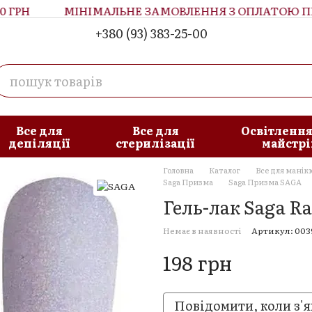
ГРН
МІНІМАЛЬНЕ ЗАМОВЛЕННЯ З ОПЛАТОЮ ПРИ 
+380 (93) 383-25-00
увача
Блог
Все для
Все для
Освітлення
депіляції
стерилізації
майстрі
Головна
Каталог
Все для манік
Saga Призма
Saga Призма SAGA
Гель-лак Saga 
Немає в наявності
Артикул: 003
198 грн
Повідомити, коли з'я