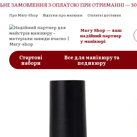
Е ЗАМОВЛЕННЯ З ОПЛАТОЮ ПРИ ОТРИМАННІ — 300 
Перейти до основного контенту
Про Mary-Shop
Відгуки про магазин
Оплата і доставка
Контактна інформація
Обмін та повернення
Угода корист
Mary Shop — ваш
надійний партнер
у манікюрі
Стартові
Все для манікюру та
набори
педикюру