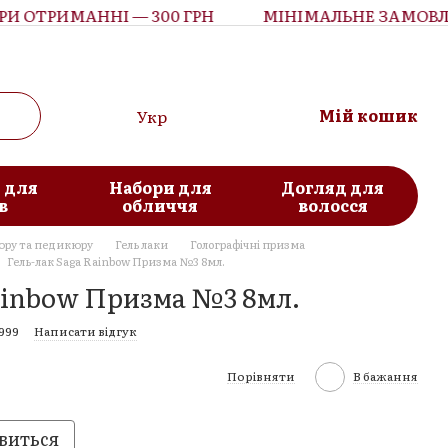
ОТРИМАННІ — 300 ГРН
МІНІМАЛЬНЕ ЗАМОВЛЕН
Мій кошик
Укр
 для
Набори для
Догляд для
в
обличчя
волосся
юру та педикюру
Гель лаки
Голографічні призма
Гель-лак Saga Rainbow Призма №3 8мл.
Rainbow Призма №3 8мл.
999
Написати відгук
Порівняти
В бажання
виться