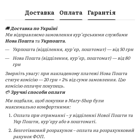
Доставка
Оплата
Гарантія
🚚
Доставка по Україні
Ми відправляємо замовлення кур’єрськими службами
Нова Пошта
та
Укрпошта
.
Укрпошта (відділення, кур’єр, поштомат) — від 50 грн
Нова Пошта (відділення, кур’єр, поштомат) — від 80
грн
Зверніть увагу: при накладеному платежі Нова Пошта
стягує комісію — 20 грн + 2% від суми замовлення. Цю
комісію оплачує покупець.
💳
Зручні способи оплати
Ми подбали, щоб покупки в Mary-Shop були
максимально комфортними:
Оплата при отриманні – у відділенні Нової Пошти та
Укр Пошти, кур’єру або в поштоматі.
Безготівковий розрахунок – оплата на розрахунковий
рахунок ФОП.