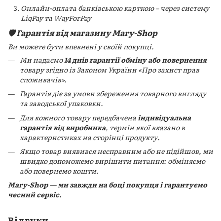
Онлайн-оплата банківською карткою – через систему
LiqPay та WayForPay
🛡️ Гарантія від магазину Mary-Shop
Ви можете бути впевнені у своїй покупці.
Ми надаємо
14 днів гарантії обміну або повернення
товару згідно із Законом України «Про захист прав
споживачів».
Гарантія діє за умови збереження товарного вигляду
та заводської упаковки.
Для кожного товару передбачена
індивідуальна
гарантія від виробника
, термін якої вказано в
характеристиках на сторінці продукту.
Якщо товар виявився несправним або не підійшов, ми
швидко допоможемо вирішити питання: обміняємо
або повернемо кошти.
Mary-Shop — ми завжди на боці покупця і гарантуємо
чесний сервіс.
Відгуки