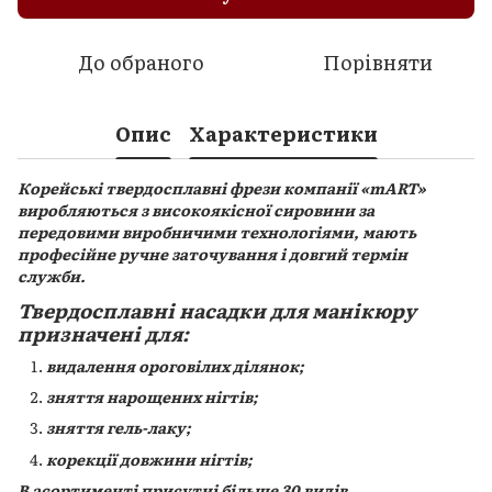
До обраного
Порівняти
Опис
Характеристики
Корейські твердосплавні фрези компанії «mART»
виробляються з високоякісної сировини за
передовими виробничими технологіями, мають
професійне ручне заточування і довгий термін
служби.
Твердосплавні насадки для манікюру
призначені для:
видалення ороговілих ділянок;
зняття нарощених нігтів;
зняття гель-лаку;
корекції довжини нігтів;
В асортименті присутні більше 30 видів