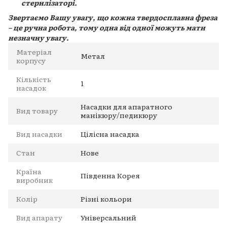
стерилізаторі.
Звертаємо Вашу увагу, що кожна твердосплавна фреза
– це ручна робота, тому одна від одної можуть мати
незначну увагу.
Матеріал
Метал
корпусу
Кількість
1
насадок
Насадки для апаратного
Вид товару
манікюру/педикюру
Вид насадки
Цілісна насадка
Стан
Нове
Країна
Південна Корея
виробник
Колір
Різні кольори
Вид апарату
Універсальний