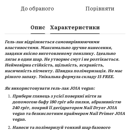
До обраного
Порівняти
Опис
Характеристики
Гель-лак відрізняється самовирівнюючими
властивостями. Максимально зручне нанесення,
завдяки якісно виготовленому пензлику. Ідеально
лягає в один шар. Не утворює смуг і не розтікається.
Неймовірна стійкість, щільність, яскравість,
насиченість пігменту. Швидка полімеризація. Не має
різкого запаху. Унікальна формула складу 15 FREE.
Як використовувати гель-лак JOIA vegan:
Прибери глянець з усієї поверхні нігтя за
допомогою бафу 180 гріт або пилки, абразивністю
240 гріт, покрий її дегідратором Nail Dryer JOIA
vegan та безкислотним праймером Nail Primer JOIA
vegan.
Нанеси та полімеризуй тонкий шар базового