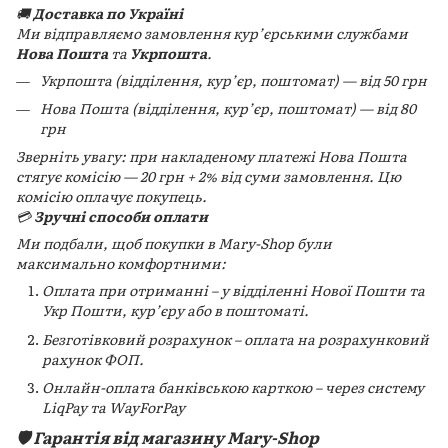
🚚
Доставка по Україні
Ми відправляємо замовлення кур’єрськими службами
Нова Пошта
та
Укрпошта
.
Укрпошта (відділення, кур’єр, поштомат) — від 50 грн
Нова Пошта (відділення, кур’єр, поштомат) — від 80
грн
Зверніть увагу: при накладеному платежі Нова Пошта
стягує комісію — 20 грн + 2% від суми замовлення. Цю
комісію оплачує покупець.
💳
Зручні способи оплати
Ми подбали, щоб покупки в Mary-Shop були
максимально комфортними:
Оплата при отриманні – у відділенні Нової Пошти та
Укр Пошти, кур’єру або в поштоматі.
Безготівковий розрахунок – оплата на розрахунковий
рахунок ФОП.
Онлайн-оплата банківською карткою – через систему
LiqPay та WayForPay
🛡️ Гарантія від магазину Mary-Shop