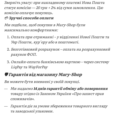
Зверніть увагу: при накладеному платежі Нова Пошта
стягує комісію — 20 грн + 2% від суми замовлення. Цю
комісію оплачує покупець.
💳
Зручні способи оплати
Ми подбали, щоб покупки в Mary-Shop були
максимально комфортними:
Оплата при отриманні – у відділенні Нової Пошти та
Укр Пошти, кур’єру або в поштоматі.
Безготівковий розрахунок – оплата на розрахунковий
рахунок ФОП.
Онлайн-оплата банківською карткою – через систему
LiqPay та WayForPay
🛡️ Гарантія від магазину Mary-Shop
Ви можете бути впевнені у своїй покупці.
Ми надаємо
14 днів гарантії обміну або повернення
товару згідно із Законом України «Про захист прав
споживачів».
Гарантія діє за умови збереження товарного вигляду
та заводської упаковки.