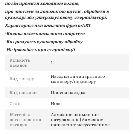
потім промити холодною водою,
про чистити за допомогою щітки , обробити в
сухожарі або ультразвуковому стерилізаторі.
Характеристики алмазних фрез mART
-Висока якість алмазного покриття
-Витримують сухожарову обробку
-Не іржавіють при стерилізації
Кількість
1
насадок
Насадки для апаратного
Вид товару
манікюру/педикюру
Вид насадки
Цілісна насадка
Стан
Нове
Матеріал
Алмазное напыление
виготовлення
натуральное|Алмазное
насадки
напыление искусственное