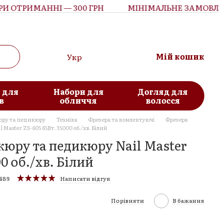
ОТРИМАННІ — 300 ГРН
МІНІМАЛЬНЕ ЗАМОВЛЕН
Мій кошик
Укр
 для
Набори для
Догляд для
в
обличчя
волосся
юру та педикюру
Техніка
Фрезера та комлектуючі
Фрезера
Master ZS-605 65Вт. 35000 об./хв. Бiлий
кюру та педикюру Nail Master
00 об./хв. Бiлий
489
Написати відгук
Порівняти
В бажання