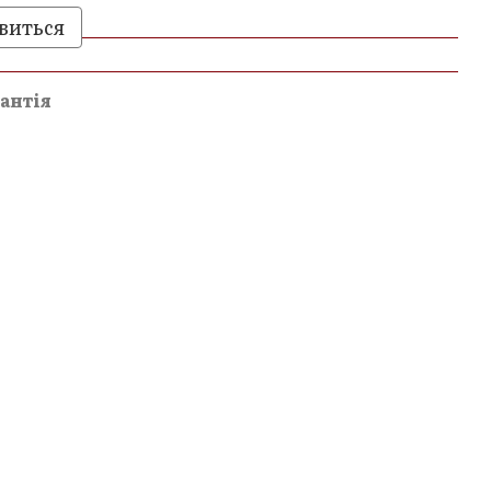
виться
и
антія