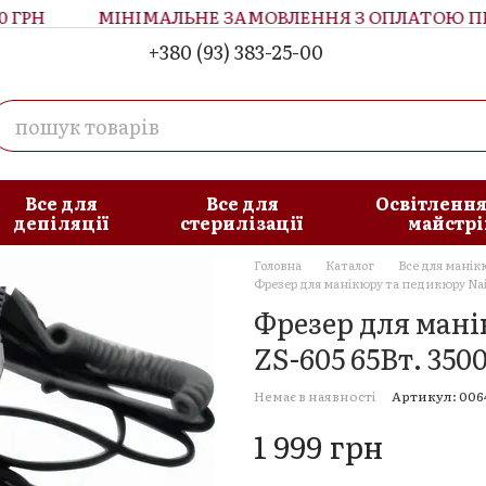
ГРН
МІНІМАЛЬНЕ ЗАМОВЛЕННЯ З ОПЛАТОЮ ПРИ 
+380 (93) 383-25-00
увача
Блог
Все для
Все для
Освітлення
депіляції
стерилізації
майстрі
Головна
Каталог
Все для манік
Фрезер для манікюру та педикюру Nail 
Фрезер для мані
ZS-605 65Вт. 350
Немає в наявності
Артикул: 006
1 999 грн