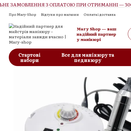
Е ЗАМОВЛЕННЯ З ОПЛАТОЮ ПРИ ОТРИМАННІ — 300 
Перейти до основного контенту
Про Mary-Shop
Відгуки про магазин
Оплата і доставка
Контактна інформація
Обмін та повернення
Угода корист
Mary Shop — ваш
надійний партнер
у манікюрі
Стартові
Все для манікюру та
набори
педикюру