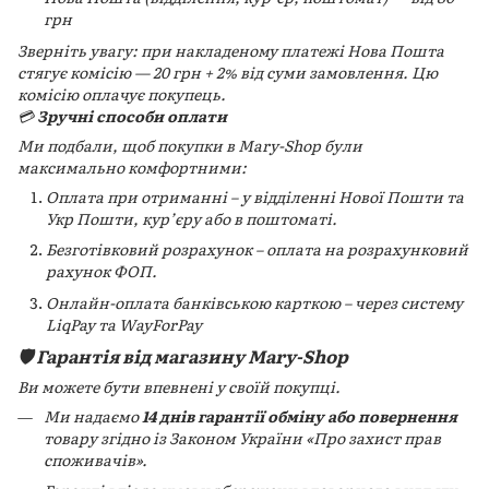
грн
Зверніть увагу: при накладеному платежі Нова Пошта
стягує комісію — 20 грн + 2% від суми замовлення. Цю
комісію оплачує покупець.
💳
Зручні способи оплати
Ми подбали, щоб покупки в Mary-Shop були
максимально комфортними:
Оплата при отриманні – у відділенні Нової Пошти та
Укр Пошти, кур’єру або в поштоматі.
Безготівковий розрахунок – оплата на розрахунковий
рахунок ФОП.
Онлайн-оплата банківською карткою – через систему
LiqPay та WayForPay
🛡️ Гарантія від магазину Mary-Shop
Ви можете бути впевнені у своїй покупці.
Ми надаємо
14 днів гарантії обміну або повернення
товару згідно із Законом України «Про захист прав
споживачів».