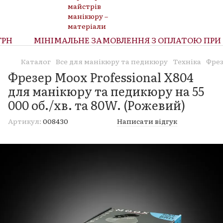
Н
МІНІМАЛЬНЕ ЗАМОВЛЕННЯ З ОПЛАТОЮ ПРИ ОТ
Каталог
Все для манікюру та педикюру
Техніка
Фрез
Фрезер Moox Professional X804
для манікюру та педикюру на 55
000 об./хв. та 80W. (Рожевий)
Артикул:
008430
Написати відгук