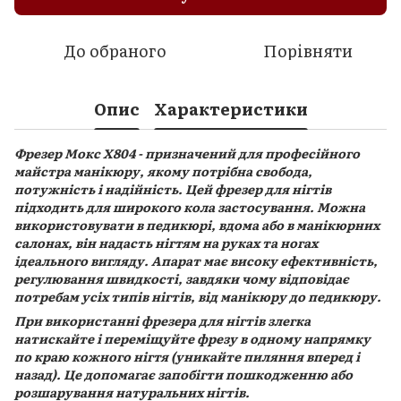
До обраного
Порівняти
Опис
Характеристики
Фрезер Мокс X804 - призначений для професійного
майстра манікюру, якому потрібна свобода,
потужність і надійність. Цей фрезер для нігтів
підходить для широкого кола застосування. Можна
використовувати в педикюрі, вдома або в манікюрних
салонах, він надасть нігтям на руках та ногах
ідеального вигляду. Апарат має високу ефективність,
регулювання швидкості, завдяки чому відповідає
потребам усіх типів нігтів, від манікюру до педикюру.
При використанні фрезера для нігтів злегка
натискайте і переміщуйте фрезу в одному напрямку
по краю кожного нігтя (уникайте пиляння вперед і
назад). Це допомагає запобігти пошкодженню або
розшарування натуральних нігтів.