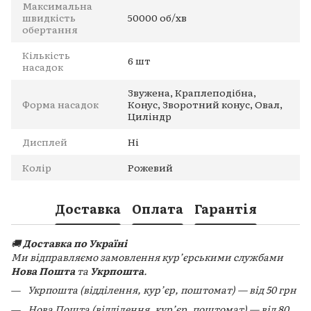
Максимальна
швидкість
50000 об/хв
обертання
Кількість
6 шт
насадок
Звужена, Краплеподібна,
Форма насадок
Конус, Зворотний конус, Овал,
Циліндр
Дисплей
Ні
Колір
Рожевий
Доставка
Оплата
Гарантія
🚚
Доставка по Україні
Ми відправляємо замовлення кур’єрськими службами
Нова Пошта
та
Укрпошта
.
Укрпошта (відділення, кур’єр, поштомат) — від 50 грн
Нова Пошта (відділення, кур’єр, поштомат) — від 80