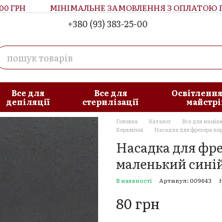
ГРН
МІНІМАЛЬНЕ ЗАМОВЛЕННЯ З ОПЛАТОЮ ПРИ
+380 (93) 383-25-00
увача
Блог
Все для
Все для
Освітлення
депіляції
стерилізації
майстрі
Головна
Каталог
Все для манік
Керамічні
Насадка для фрезера ке
Насадка для фре
маленький сині
В наявності
Артикул: 009643
80 грн