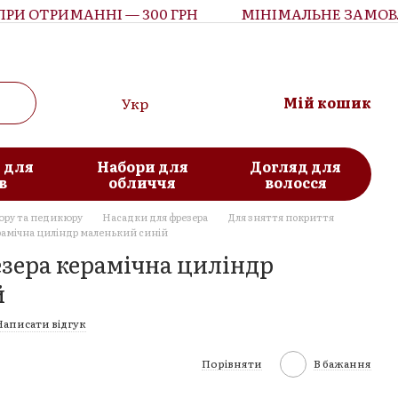
 ОТРИМАННІ — 300 ГРН
МІНІМАЛЬНЕ ЗАМОВЛЕН
Мій кошик
Укр
 для
Набори для
Догляд для
в
обличчя
волосся
юру та педикюру
Насадки для фрезера
Для зняття покриття
рамічна циліндр маленький синій
зера керамічна циліндр
й
Написати відгук
Порівняти
В бажання