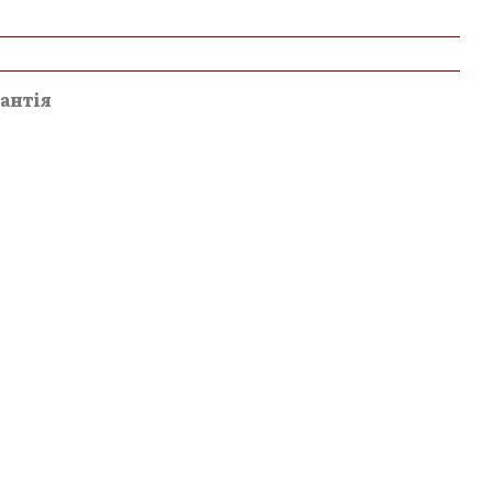
и
антія