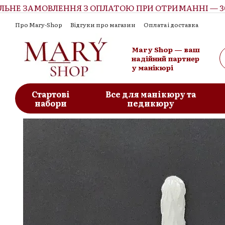
Е ЗАМОВЛЕННЯ З ОПЛАТОЮ ПРИ ОТРИМАННІ — 300 
Перейти до основного контенту
Про Mary-Shop
Відгуки про магазин
Оплата і доставка
Контактна інформація
Обмін та повернення
Угода корист
Mary Shop — ваш
надійний партнер
у манікюрі
Стартові
Все для манікюру та
набори
педикюру