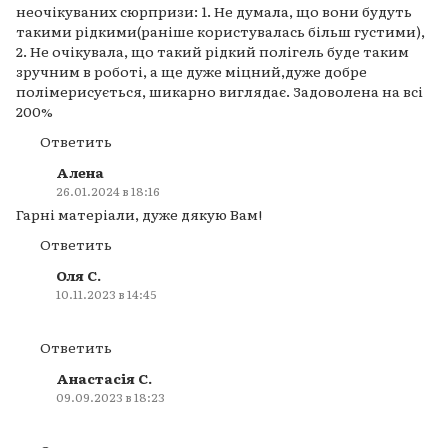
неочікуваних сюрпризи: 1. Не думала, що вони будуть
такими рідкими(раніше користувалась більш густими),
2. Не очікувала, що такий рідкий полігель буде таким
зручним в роботі, а ще дуже міцний,дуже добре
полімерисується, шикарно виглядає. Задоволена на всі
200%
Ответить
Алена
26.01.2024 в 18:16
Гарні матеріали, дуже дякую Вам!
Ответить
Оля С.
10.11.2023 в 14:45
Ответить
Анастасія С.
09.09.2023 в 18:23