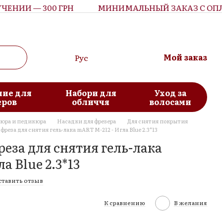
НИИ — 300 ГРН
МИНИМАЛЬНЫЙ ЗАКАЗ С ОПЛАТ
Мой заказ
Рус
ие для
Набори для
Уход за
еров
обличчя
волосами
кюра и педикюра
Насадки для фрезера
Для снятия покрытия
реза для снятия гель-лака mART M-212 - Игла Blue 2.3*13
еза для снятия гель-лака
а Blue 2.3*13
ставить отзыв
К сравнению
В желания