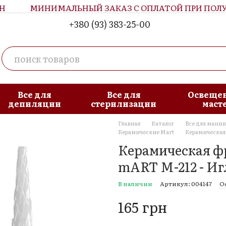
МИНИМАЛЬНЫЙ ЗАКАЗ С ОПЛАТОЙ ПРИ ПОЛУЧЕ
+380 (93) 383-25-00
Все для
Все для
Освещен
депиляции
стерилизации
маст
Главная
Каталог
Все для мани
Керамические Mart
Керамическая ф
Керамическая фр
mART M-212 - Игл
В наличии
Артикул: 004147
О
165 грн