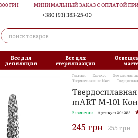
0 ГРН
МИНИМАЛЬНЫЙ ЗАКАЗ С ОПЛАТОЙ ПРИ П
+380 (93) 383-25-00
Все для
Все для
Освещен
депиляции
стерилизации
маст
Главная
Каталог
Все для мани
Твердосплавные Mart
Твердосплав
Твердосплавная 
mART M-101 Кону
В наличии
Артикул: 004283
245 грн
255 грн