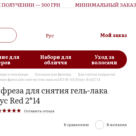
ОЛУЧЕНИИ — 300 ГРН
МИНИМАЛЬНЫЙ ЗАКАЗ С 
Мой заказ
Рус
ие для
Набори для
Уход за
еров
обличчя
волосами
кюра и педикюра
Насадки для фрезера
Для снятия покрытия
ная фреза для снятия гель-лака mART M-101 Конус Red 2*14
фреза для снятия гель-лака
с Red 2*14
Оставить отзыв
К сравнению
В желания