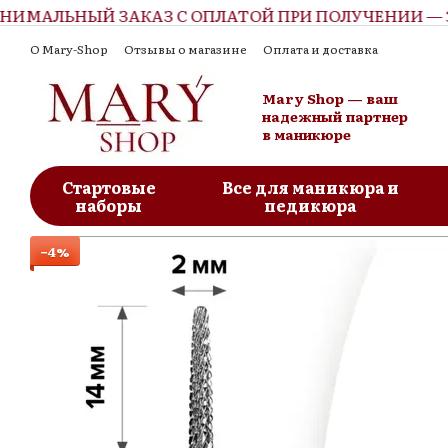
МАЛЬНЫЙ ЗАКАЗ С ОПЛАТОЙ ПРИ ПОЛУЧЕНИИ — 30
Перейти к основному контенту
О Mary-Shop
Отзывы о магазине
Оплата и доставка
Контактная информация
Обмен и возврат
Пользовательское соглашение
Блог
Mary Shop — ваш
надежный партнер
в маникюре
Стартовые
Все для маникюра и
наборы
педикюра
−4%