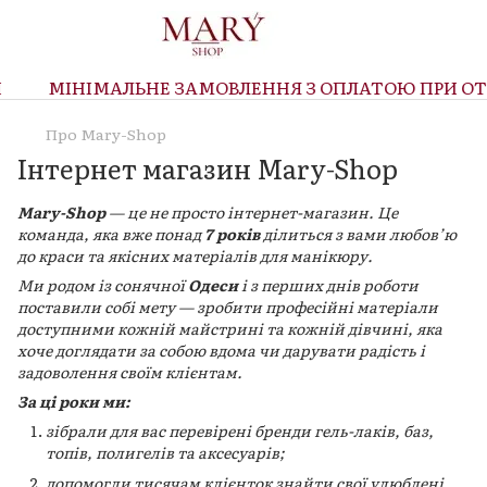
МІНІМАЛЬНЕ ЗАМОВЛЕННЯ З ОПЛАТОЮ ПРИ ОТР
Про Mary-Shop
Інтернет магазин Mary-Shop
Mary-Shop
— це не просто інтернет-магазин. Це
команда, яка вже понад
7 років
ділиться з вами любов’ю
до краси та якісних матеріалів для манікюру.
Ми родом із сонячної
Одеси
і з перших днів роботи
поставили собі мету — зробити професійні матеріали
доступними кожній майстрині та кожній дівчині, яка
хоче доглядати за собою вдома чи дарувати радість і
задоволення своїм клієнтам.
За ці роки ми:
зібрали для вас перевірені бренди гель-лаків, баз,
топів, полигелів та аксесуарів;
допомогли тисячам клієнток знайти свої улюблені