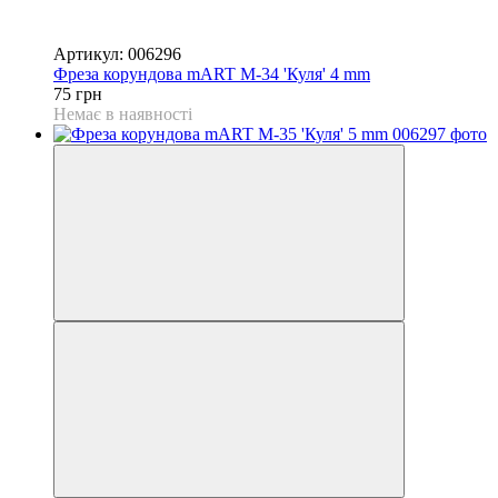
Артикул: 006296
Фреза корундова mART М-34 'Куля' 4 mm
75 грн
Немає в наявності