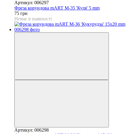
Артикул: 006297
Фреза корундова mART М-35 'Куля' 5 mm
75 грн
Немає в наявності
Артикул: 006298