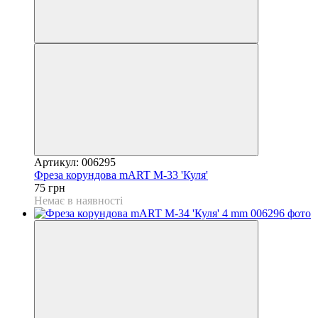
Артикул: 006295
Фреза корундова mART М-33 'Куля'
75 грн
Немає в наявності