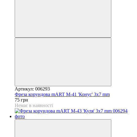
Артикул: 006293
Фреза корундова mART М-41 'Конус' 3x7 mm
75 грн
Немає в наявності