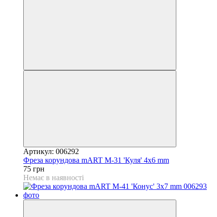
Артикул: 006292
Фреза корундова mART М-31 'Куля' 4x6 mm
75 грн
Немає в наявності