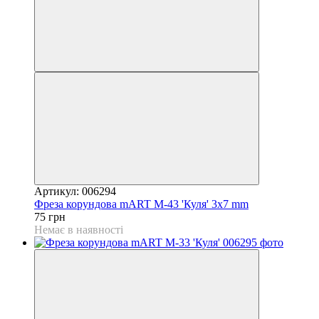
Артикул: 006294
Фреза корундова mART М-43 'Куля' 3x7 mm
75 грн
Немає в наявності