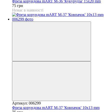
Фреза корундова mART М-36 'Кукурудза' 15x20 mm
75 грн
Немає в наявності
Артикул: 006299
Фреза корундова mART М-37 'Ковпачок' 10x13 mm