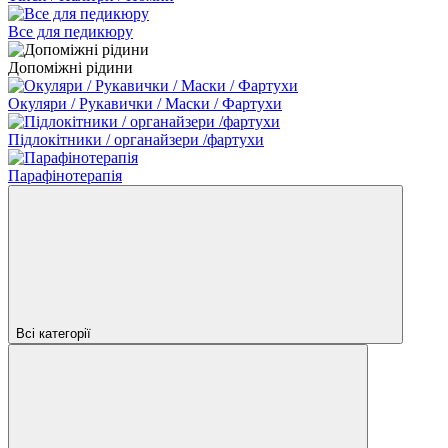
Все для педикюру
Допоміжні рідини
Окуляри / Рукавички / Маски / Фартухи
Підлокітники / органайзери /фартухи
Парафінотерапія
Всі категорії