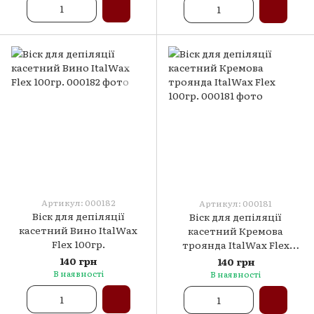
Артикул: 000182
Артикул: 000181
Віск для депіляції
Віск для депіляції
касетний Вино ItalWax
касетний Кремова
Flex 100гр.
троянда ItalWax Flex
100гр.
140 грн
140 грн
В наявності
В наявності