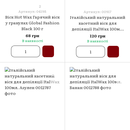
2
Артикул: 04198
Артикул: 00917
Віск Hot Wax Гарячий віск
Італійський натуральний
у гранулах Global Fashion
касетний віск для
Black 100 г
депіляції ItalWax 100мл.
Алое
68 грн
120 грн
В наявності
В наявності