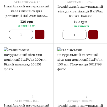
Артикул: 0012787
Артикул: 0012788
Італійський натуральний
Італійський натуральний
касетний віск для
віск для депіляції ItalWax
депіляції ItalWax 100мл.
100мл. Банан
Азулен
120 грн
120 грн
В наявності
В наявності
1
1
Артикул: 104551
Артикул: 0012798
Італійський натуральний
Італійський натуральний