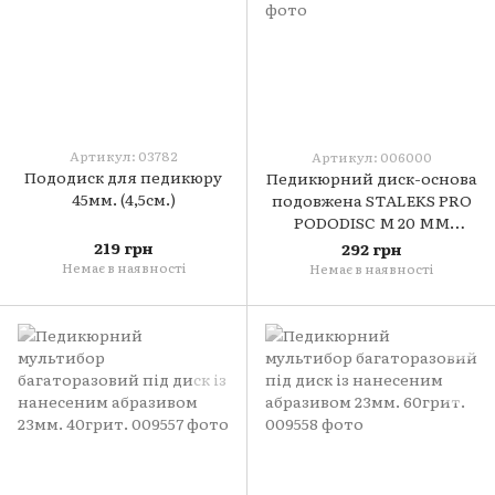
Артикул: 03782
Артикул: 006000
Пододиск для педикюру
Педикюрний диск-основа
45мм. (4,5см.)
подовжена STALEKS PRO
PODODISC M 20 ММ
PDLSET-20
219 грн
292 грн
Немає в наявності
Немає в наявності