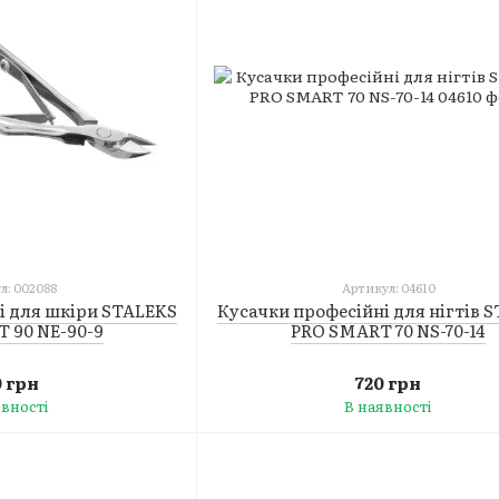
л: 002088
Артикул: 04610
і для шкіри STALEKS
Кусачки професійні для нігтів 
T 90 NE-90-9
PRO SMART 70 NS-70-14
0 грн
720 грн
явності
В наявності