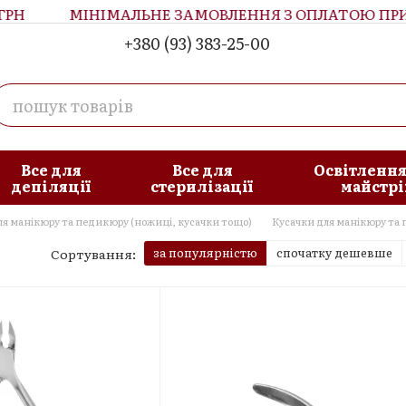
МІНІМАЛЬНЕ ЗАМОВЛЕННЯ З ОПЛАТОЮ ПРИ ОТР
+380 (93) 383-25-00
увача
Блог
Все для
Все для
Освітлення
депіляції
стерилізації
майстрі
я манікюру та педикюру (ножиці, кусачки тощо)
Кусачки для манікюру та
за популярністю
спочатку дешевше
Сортування: