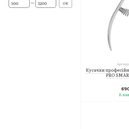
Від Ціна, грн
До Ціна, грн
ОК
Артику
Кусачки професійн
PRO SMART
690
В на