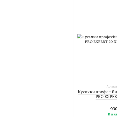
Артику
Кусачки професійн
PRO EXPER
93
В на