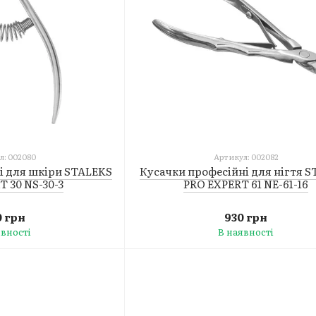
л: 002080
Артикул: 002082
і для шкіри STALEKS
Кусачки професійні для нігтя 
 30 NS-30-3
PRO EXPERT 61 NE-61-16
 грн
930 грн
явності
В наявності