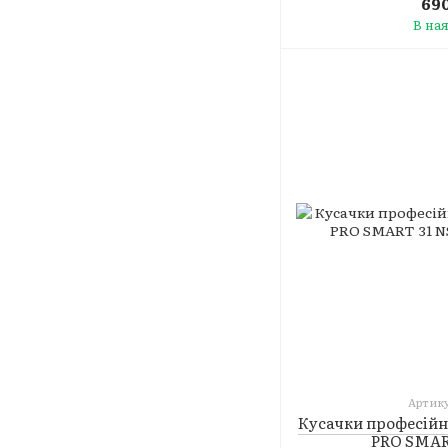
690
В на
Артику
Кусачки професійн
PRO SMART