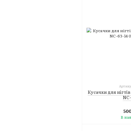
Артику
Кусачки для нігті
NC-
50
В на