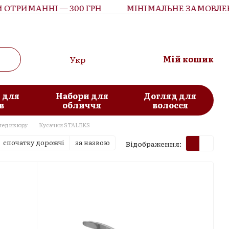
ИМАННІ — 300 ГРН
МІНІМАЛЬНЕ ЗАМОВЛЕННЯ З
Мій кошик
Укр
 для
Набори для
Догляд для
в
обличчя
волосся
 педикюру
Кусачки STALEKS
спочатку дорожчі
за назвою
Відображення: