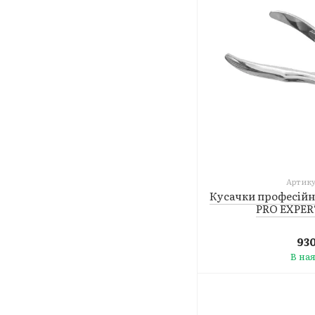
Артику
Кусачки професійн
PRO EXPER
93
В на