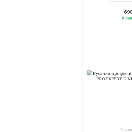
690
В на
Артику