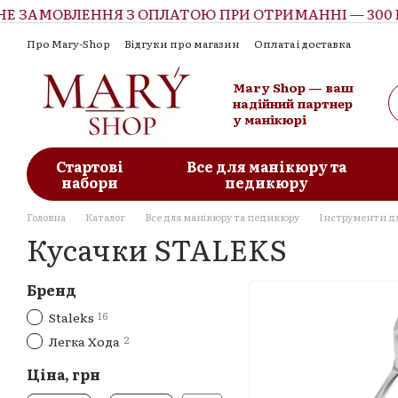
МОВЛЕННЯ З ОПЛАТОЮ ПРИ ОТРИМАННІ — 300 ГРН
Перейти до основного контенту
Про Mary-Shop
Відгуки про магазин
Оплата і доставка
Контактна інформація
Обмін та повернення
Угода корист
Mary Shop — ваш
надійний партнер
у манікюрі
Стартові
Все для манікюру та
набори
педикюру
Головна
Каталог
Все для манікюру та педикюру
Інструменти дл
Кусачки STALEKS
Бренд
16
Staleks
2
Легка Хода
Ціна, грн