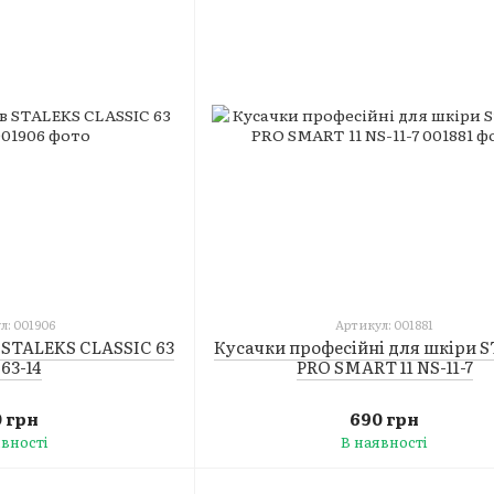
л: 001906
Артикул: 001881
в STALEKS CLASSIC 63
Кусачки професійні для шкіри 
63-14
PRO SMART 11 NS-11-7
0 грн
690 грн
явності
В наявності