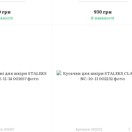
 грн
930 грн
явності
В наявності
1
л: 001657
Артикул: 002232