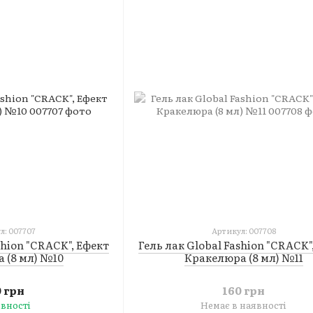
л: 007707
Артикул: 007708
shion "CRACK", Ефект
Гель лак Global Fashion "CRACK"
 (8 мл) №10
Кракелюра (8 мл) №11
0 грн
160 грн
явності
Немає в наявності