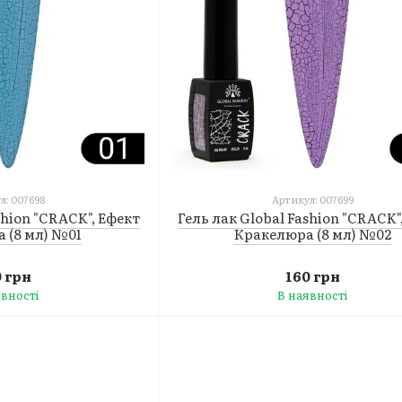
л: 007698
Артикул: 007699
shion "CRACK", Ефект
Гель лак Global Fashion "CRACK"
 (8 мл) №01
Кракелюра (8 мл) №02
0 грн
160 грн
явності
В наявності