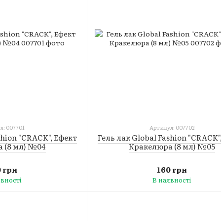
л: 007701
Артикул: 007702
shion "CRACK", Ефект
Гель лак Global Fashion "CRACK"
 (8 мл) №04
Кракелюра (8 мл) №05
0 грн
160 грн
явності
В наявності