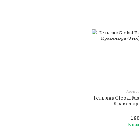
Артику
Гель лак Global Fa
Кракелюра
16
В на