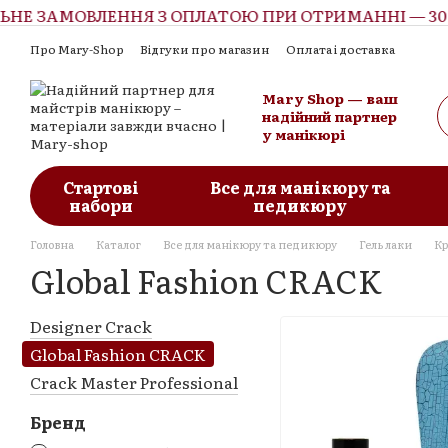
 ЗАМОВЛЕННЯ З ОПЛАТОЮ ПРИ ОТРИМАННІ — 300 Г
Перейти до основного контенту
Про Mary-Shop
Відгуки про магазин
Оплата і доставка
Контактна інформація
Обмін та повернення
Угода корист
Mary Shop — ваш
надійний партнер
у манікюрі
Стартові
Все для манікюру та
набори
педикюру
Головна
Каталог
Все для манікюру та педикюру
Гель лаки
Кр
Global Fashion CRACK
Designer Crack
Global Fashion CRACK
Crack Master Professional
Бренд