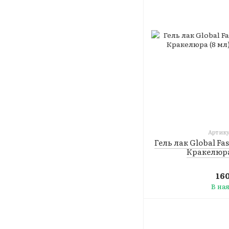
Артику
Гель лак Global Fa
Кракелюра
16
В на