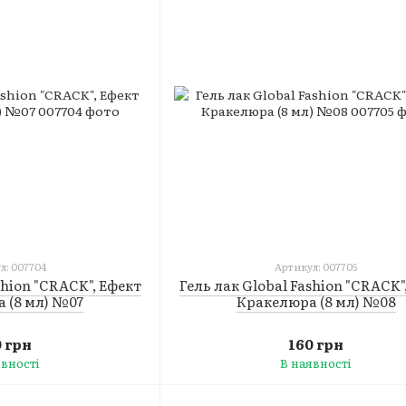
л: 007704
Артикул: 007705
shion "CRACK", Ефект
Гель лак Global Fashion "CRACK"
 (8 мл) №07
Кракелюра (8 мл) №08
0 грн
160 грн
явності
В наявності