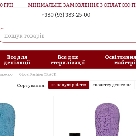
РН
МІНІМАЛЬНЕ ЗАМОВЛЕННЯ З ОПЛАТОЮ ПРИ О
+380 (93) 383-25-00
увача
Блог
Все для
Все для
Освітлення
депіляції
стерилізації
майстрі
акелюр
Global Fashion CRACK
за популярністю
спочатку дешевше
Сортування: