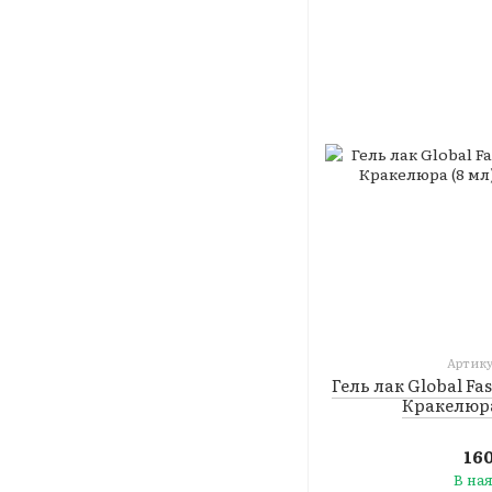
Артику
Гель лак Global Fa
Кракелюра
16
В на