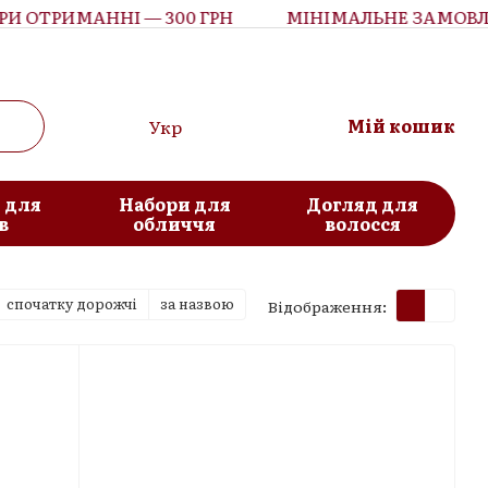
ТРИМАННІ — 300 ГРН
МІНІМАЛЬНЕ ЗАМОВЛЕНН
Мій кошик
Укр
 для
Набори для
Догляд для
в
обличчя
волосся
спочатку дорожчі
за назвою
Відображення: