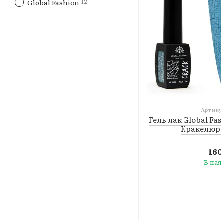
12
Global Fashion
Артику
Гель лак Global Fa
Кракелюра
16
В на