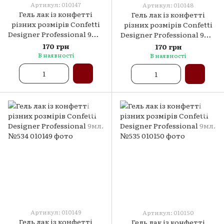
Артикул: 010147
Артикул: 010148
Гель лак із конфетті
Гель лак із конфетті
різних розмірів Confetti
різних розмірів Confetti
Designer Professional 9мл.
Designer Professional 9мл.
№532
№533
170 грн
170 грн
В наявності
В наявності
Артикул: 010149
Артикул: 010150
Гель лак із конфетті
Гель лак із конфетті