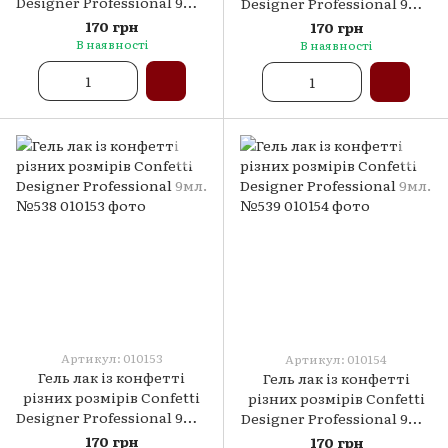
Designer Professional 9мл.
Designer Professional 9мл.
№536
№537
170 грн
170 грн
В наявності
В наявності
Артикул: 010153
Артикул: 010154
Гель лак із конфетті
Гель лак із конфетті
різних розмірів Confetti
різних розмірів Confetti
Designer Professional 9мл.
Designer Professional 9мл.
№538
№539
170 грн
170 грн