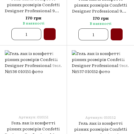
різних розмірів Confetti
різних розмірів Confetti
Designer Professional 9мл.
Designer Professional 9мл.
№534
№535
170 грн
170 грн
В наявності
В наявності
Артикул: 010151
Артикул: 010152
Гель лак із конфетті
Гель лак із конфетті
різних розмірів Confetti
різних розмірів Confetti