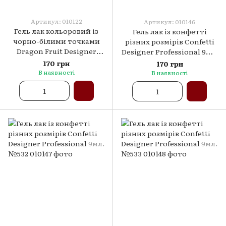
Артикул: 010122
Артикул: 010146
Гель лак кольоровий із
Гель лак із конфетті
чорно-білими точками
різних розмірів Confetti
Dragon Fruit Designer
Designer Professional 9мл.
Professional 9мл. №512
№531
170 грн
170 грн
В наявності
В наявності