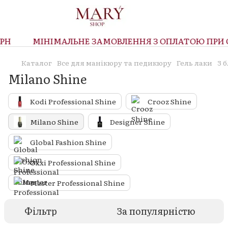
Н
МІНІМАЛЬНЕ ЗАМОВЛЕННЯ З ОПЛАТОЮ ПРИ ОТ
Каталог
Все для манікюру та педикюру
Гель лаки
З 
Milano Shine
Kodi Professional Shine
Crooz Shine
Milano Shine
Designer Shine
Global Fashion Shine
Oxxi Professional Shine
Master Professional Shine
Фільтр
За популярністю