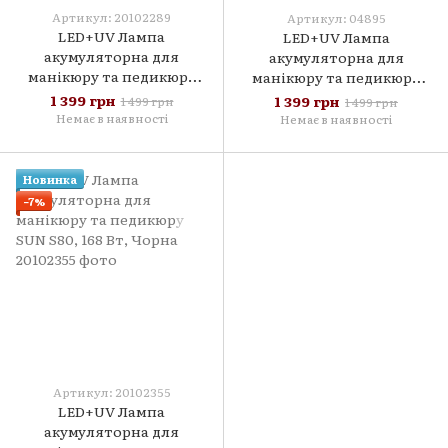
Артикул: 20102289
Артикул: 04895
LED+UV Лампа
LED+UV Лампа
акумуляторна для
акумуляторна для
манікюру та педикюру
манікюру та педикюру
SUN S80, 168 Вт, Рожева
SUN S80, 168 Вт, Бузкова
1 399 грн
1 399 грн
1 499 грн
1 499 грн
Немає в наявності
Немає в наявності
Новинка
−7%
Артикул: 20102355
LED+UV Лампа
акумуляторна для