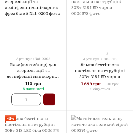
3
Артикул: Nat-0203
Артикул: 0006678
Бокс (контейнер) для
Лампа безтіньова
стерилізації та
настільна на струбціні
дезінфекції манікюрних
30Вт 318 LED чорна
фрез білий
110 грн
1 699 грн
1 900 грн
В наявності
Очікується
−11%