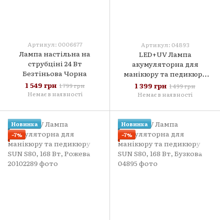
Артикул: 0006677
Артикул: 04893
Лампа настільна на
LED+UV Лампа
струбціні 24 Вт
акумуляторна для
Безтіньова Чорна
манікюру та педикюру
SUN S80, 168 Вт, Біла
1 549 грн
1 399 грн
1 799 грн
1 499 грн
Немає в наявності
Немає в наявності
Новинка
Новинка
−7%
−7%