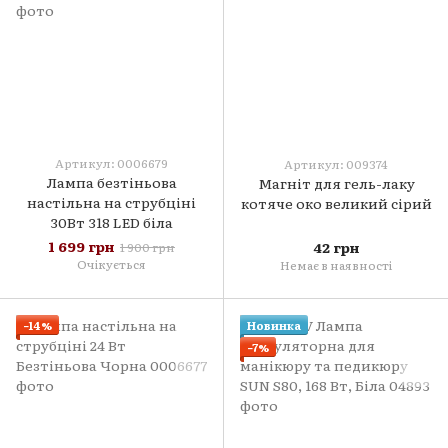
Артикул: 0006679
Артикул: 009374
Лампа безтіньова
Магніт для гель-лаку
настільна на струбціні
котяче око великий сірий
30Вт 318 LED біла
1 699 грн
42 грн
1 900 грн
Очікується
Немає в наявності
−14%
Новинка
−7%