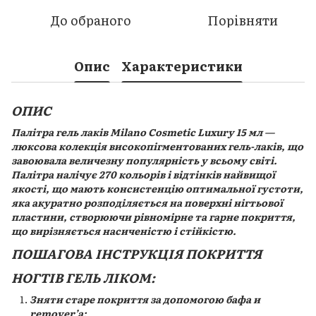
До обраного
Порівняти
Опис
Характеристики
ОПИС
Палітра гель лаків Milano Cosmetic Luxury 15 мл —
люксова колекція високопігментованих гель-лаків, що
завоювала величезну популярність у всьому світі.
Палітра налічує 270 кольорів і відтінків найвищої
якості, що мають консистенцію оптимальної густоти,
яка акуратно розподіляється на поверхні нігтьової
пластини, створюючи рівномірне та гарне покриття,
що вирізняється насиченістю і стійкістю.
ПОШАГОВА ІНСТРУКЦІЯ ПОКРИТТЯ
НОГТІВ ГЕЛЬ ЛІКОМ:
Зняти старе покриття за допомогою бафа и
remover’а;