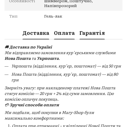
Особливості
шиммером, Поштучно,
Напівпрозорий
Тип
Гель-лак
Доставка
Оплата
Гарантія
🚚
Доставка по Україні
Ми відправляємо замовлення кур’єрськими службами
Нова Пошта
та
Укрпошта
.
Укрпошта (відділення, кур’єр, поштомат) — від 50 грн
Нова Пошта (відділення, кур’єр, поштомат) — від 80
грн
Зверніть увагу: при накладеному платежі Нова Пошта
стягує комісію — 20 грн + 2% від суми замовлення. Цю
комісію оплачує покупець.
💳
Зручні способи оплати
Ми подбали, щоб покупки в Mary-Shop були
максимально комфортними:
Оплата при отриманні – у відділенні Нової Пошти та