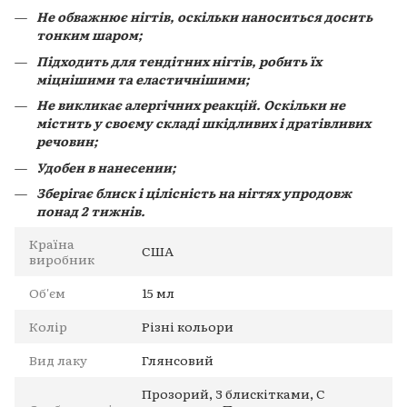
Не обважнює нігтів, оскільки наноситься досить
тонким шаром;
Підходить для тендітних нігтів, робить їх
міцнішими та еластичнішими;
Не викликає алергічних реакцій. Оскільки не
містить у своєму складі шкідливих і дратівливих
речовин;
Удобен в нанесении;
Зберігає блиск і цілісність на нігтях упродовж
понад 2 тижнів.
Країна
США
виробник
Об'єм
15 мл
Колір
Різні кольори
Вид лаку
Глянсовий
Прозорий, З блискітками, С