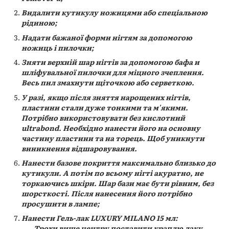
Видалити кутикулу ножицями або спеціальною
рідиною;
Надати бажаної форми нігтям за допомогою
ножиць і пилочки;
Зняти верхній шар нігтів за допомогою бафа и
шліфувальної пилочки для міцного зчеплення.
Весь пил змахнути щіточкою або серветкою.
У разі, якщо після зняття нарощених нігтів,
пластини стали дуже тонкими та м'якими.
Потрібно використовувати без кислотний
ultrabond. Необхідно нанести його на основну
частину пластини та на торець. Щоб уникнути
виникнення відшаровування.
Нанести базове покриття максимально близько до
кутикули. А потім по всьому нігті акуратно, не
торкаючись шкіри. Шар бази має бути рівним, без
шорсткості. Після нанесення його потрібно
просушити в лампе;
Нанести Гель-лак LUXURY MILANO 15 мл:
Трохи вище центру поставити краплю лаку.