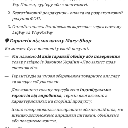
Укр Пошти, кур’єру або в поштоматі.
Безготівковий розрахунок – оплата на розрахунковий
рахунок ФОП.
Онлайн-оплата банківською карткою – через систему
LiqPay та WayForPay
🛡️ Гарантія від магазину Mary-Shop
Ви можете бути впевнені у своїй покупці.
Ми надаємо
14 днів гарантії обміну або повернення
товару згідно із Законом України «Про захист прав
споживачів».
Гарантія діє за умови збереження товарного вигляду
та заводської упаковки.
Для кожного товару передбачена
індивідуальна
гарантія від виробника
, термін якої вказано в
характеристиках на сторінці продукту.
Якщо товар виявився несправним або не підійшов, ми
швидко допоможемо вирішити питання: обміняємо
або повернемо кошти.