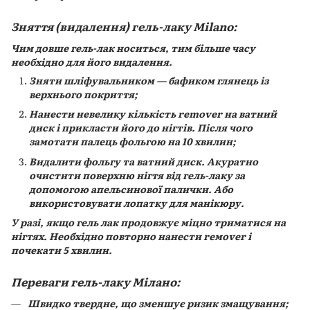
Зняття (видалення) гель-лаку Milano:
Чим довше гель-лак носиться, тим більше часу
необхідно для його видалення.
Зняти шліфувальником — бафиком глянець із
верхнього покриття;
Нанести невелику кількість remover на ватний
диск і прикласти його до нігтів. Після чого
замотати палець фольгою на 10 хвилин;
Видалити фольгу та ватний диск. Акуратно
очистити поверхню нігтя від гель-лаку за
допомогою апельсинової палички. Або
використовувати лопатку для манікюру.
У разі, якщо гель лак продовжує міцно триматися на
нігтях. Необхідно повторно нанести rемover і
почекати 5 хвилин.
Переваги гель-лаку Мілано:
Швидко твердне, що зменшує ризик змащування;