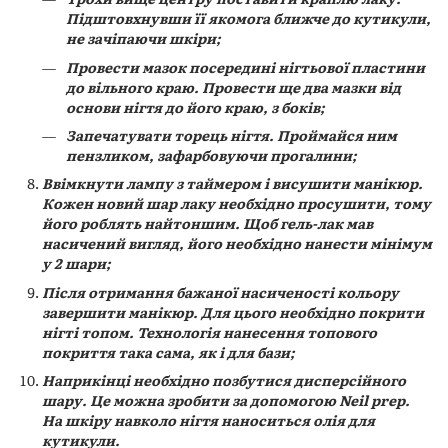
Підштовхнувши її якомога ближче до кутикули,
не зачіпаючи шкіри;
Провести мазок посередині нігтьової пластини
до вільного краю. Провести ще два мазки від
основи нігтя до його краю, з боків;
Запечатувати торець нігтя. Проймайся ним
пензликом, зафарбовуючи прогалини;
Ввімкнути лампу з таймером і висушити манікюр.
Кожен новий шар лаку необхідно просушити, тому
його роблять найтоншим. Щоб гель-лак мав
насичений вигляд, його необхідно нанести мінімум
у 2 шари;
Після отримання бажаної насиченості кольору
завершити манікюр. Для цього необхідно покрити
нігті топом. Технологія нанесення топового
покриття така сама, як і для бази;
Наприкінці необхідно позбутися дисперсійного
шару. Це можна зробити за допомогою Neil prep.
На шкіру навколо нігтя наноситься олія для
кутикули.