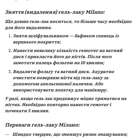
Зняття (видалення) гель-лаку Milano:
Що довше гель-лак носиться, то більше часу необхідно
для його видалення.
Зняти шліфувальником — бафиком глянець із
верхнього покриття;
Нанести невелику кількість remover на ватний
диск і прикласти його до нігтів. Після чого
замотати палець фольгою на 10 хвилин;
Видалити фольгу та ватний диск. Акуратно
очистити поверхню нігтя від гель-лаку за
допомогою апельсинової палички. Або
використовувати лопатку для манікюру.
У разі, якщо гель лак продовжує міцно триматися на
нігтях. Необхідно повторно нанести rемover і
почекати 5 хвилин.
Переваги гель-лаку Мілано:
Швидко твердне, що зменшує ризик змащування;