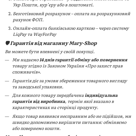
Укр Пошти, кур’єру або в поштоматі.
Безготівковий розрахунок – оплата на розрахунковий
рахунок ФОП.
Онлайн-оплата банківською карткою – через систему
LiqPay та WayForPay
🛡️ Гарантія від магазину Mary-Shop
Ви можете бути впевнені у своїй покупці.
Ми надаємо
14 днів гарантії обміну або повернення
товару згідно із Законом України «Про захист прав
споживачів».
Гарантія діє за умови збереження товарного вигляду
та заводської упаковки.
Для кожного товару передбачена
індивідуальна
гарантія від виробника
, термін якої вказано в
характеристиках на сторінці продукту.
Якщо товар виявився несправним або не підійшов, ми
швидко допоможемо вирішити питання: обміняємо
або повернемо кошти.