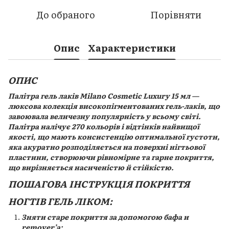
До обраного
Порівняти
Опис
Характеристики
ОПИС
Палітра гель лаків Milano Cosmetic Luxury 15 мл —
люксова колекція високопігментованих гель-лаків, що
завоювала величезну популярність у всьому світі.
Палітра налічує 270 кольорів і відтінків найвищої
якості, що мають консистенцію оптимальної густоти,
яка акуратно розподіляється на поверхні нігтьової
пластини, створюючи рівномірне та гарне покриття,
що вирізняється насиченістю й стійкістю.
ПОШАГОВА ІНСТРУКЦІЯ ПОКРИТТЯ
НОГТІВ ГЕЛЬ ЛІКОМ:
Зняти старе покриття за допомогою бафа и
remover’а;