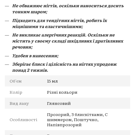
Не обважнює нігтів, оскільки наноситься досить
тонким шаром;
Підходить для тендітних нігтів, робить їх
міцнішими та еластичнішими;
Не викликає алергічних реакцій. Оскільки не
містить у своєму складі шкідливих і дратівливих
речовин;
Удобен в нанесении;
Зберігає блиск і цілісність на нігтях упродовж
понад 2 тижнів.
Об'єм
15 мл
Колір
Різні кольори
Вид лаку
Глянсовий
Прозорий, З блискітками, С
Особливості
шиммером, Поштучно,
Напівпрозорий