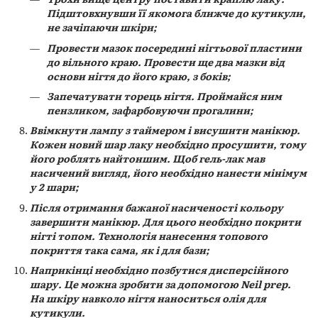
Підштовхнувши її якомога ближче до кутикули,
не зачіпаючи шкіри;
Провести мазок посередині нігтьової пластини
до вільного краю. Провести ще два мазки від
основи нігтя до його краю, з боків;
Запечатувати торець нігтя. Проймайся ним
пензликом, зафарбовуючи прогалини;
Ввімкнути лампу з таймером і висушити манікюр.
Кожен новий шар лаку необхідно просушити, тому
його роблять найтоншим. Щоб гель-лак мав
насичений вигляд, його необхідно нанести мінімум
у 2 шари;
Після отримання бажаної насиченості кольору
завершити манікюр. Для цього необхідно покрити
нігті топом. Технологія нанесення топового
покриття така сама, як і для бази;
Наприкінці необхідно позбутися дисперсійного
шару. Це можна зробити за допомогою Neil prep.
На шкіру навколо нігтя наноситься олія для
кутикули.