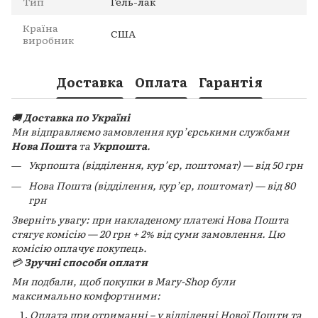
Тип
Гель-лак
Країна
США
виробник
Доставка
Оплата
Гарантія
🚚
Доставка по Україні
Ми відправляємо замовлення кур’єрськими службами
Нова Пошта
та
Укрпошта
.
Укрпошта (відділення, кур’єр, поштомат) — від 50 грн
Нова Пошта (відділення, кур’єр, поштомат) — від 80
грн
Зверніть увагу: при накладеному платежі Нова Пошта
стягує комісію — 20 грн + 2% від суми замовлення. Цю
комісію оплачує покупець.
💳
Зручні способи оплати
Ми подбали, щоб покупки в Mary-Shop були
максимально комфортними:
Оплата при отриманні – у відділенні Нової Пошти та