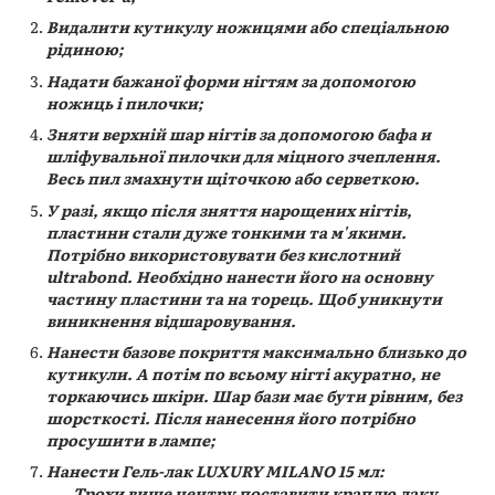
Видалити кутикулу ножицями або спеціальною
рідиною;
Надати бажаної форми нігтям за допомогою
ножиць і пилочки;
Зняти верхній шар нігтів за допомогою бафа и
шліфувальної пилочки для міцного зчеплення.
Весь пил змахнути щіточкою або серветкою.
У разі, якщо після зняття нарощених нігтів,
пластини стали дуже тонкими та м'якими.
Потрібно використовувати без кислотний
ultrabond. Необхідно нанести його на основну
частину пластини та на торець. Щоб уникнути
виникнення відшаровування.
Нанести базове покриття максимально близько до
кутикули. А потім по всьому нігті акуратно, не
торкаючись шкіри. Шар бази має бути рівним, без
шорсткості. Після нанесення його потрібно
просушити в лампе;
Нанести Гель-лак LUXURY MILANO 15 мл:
Трохи вище центру поставити краплю лаку.