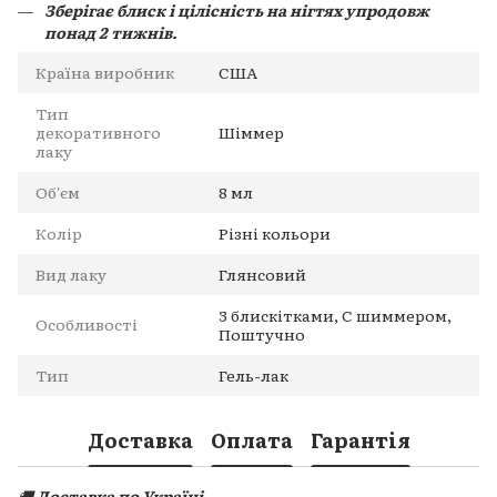
Зберігає блиск і цілісність на нігтях упродовж
понад 2 тижнів.
Країна виробник
США
Тип
декоративного
Шіммер
лаку
Об'єм
8 мл
Колір
Різні кольори
Вид лаку
Глянсовий
З блискітками, С шиммером,
Особливості
Поштучно
Тип
Гель-лак
Доставка
Оплата
Гарантія
🚚
Доставка по Україні