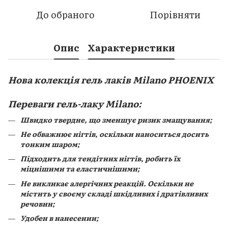
До обраного
Порівняти
Опис
Характеристики
Нова колекція гель лаків Milano PHOENIX
Переваги гель-лаку Milano:
Швидко твердне, що зменшує ризик змащування;
Не обважнює нігтів, оскільки наноситься досить
тонким шаром;
Підходить для тендітних нігтів, робить їх
міцнішими та еластичнішими;
Не викликає алергічних реакцій. Оскільки не
містить у своєму складі шкідливих і дратівливих
речовин;
Удобен в нанесении;