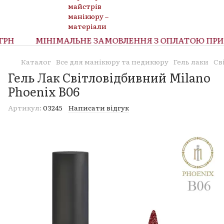
РН
МІНІМАЛЬНЕ ЗАМОВЛЕННЯ З ОПЛАТОЮ ПРИ О
Каталог
Все для манікюру та педикюру
Гель лаки
Св
Гель Лак Світловідбивний Milano
Phoenix B06
Артикул:
03245
Написати відгук