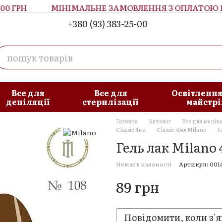
 ГРН
МІНІМАЛЬНЕ ЗАМОВЛЕННЯ З ОПЛАТОЮ ПРИ
+380 (93) 383-25-00
увача
Блог
Все для
Все для
Освітлення
депіляції
стерилізації
майстрі
Головна
Каталог
Все для манік
Classic 4мл
Classic 4мл Milano
Г
Гель лак Milano 
Немає в наявності
Артикул: 001
89 грн
Повідомити, коли з'я