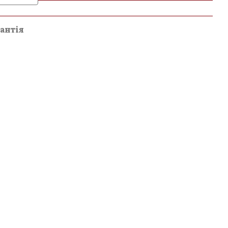
и
антія