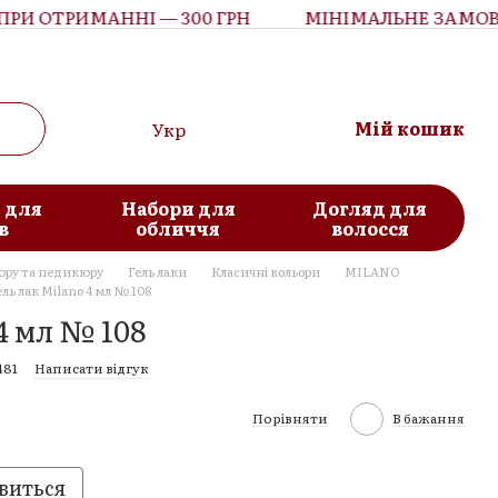
 ОТРИМАННІ — 300 ГРН
МІНІМАЛЬНЕ ЗАМОВЛЕ
Мій кошик
Укр
 для
Набори для
Догляд для
в
обличчя
волосся
юру та педикюру
Гель лаки
Класичні кольори
MILANO
ель лак Milano 4 мл № 108
4 мл № 108
481
Написати відгук
Порівняти
В бажання
виться