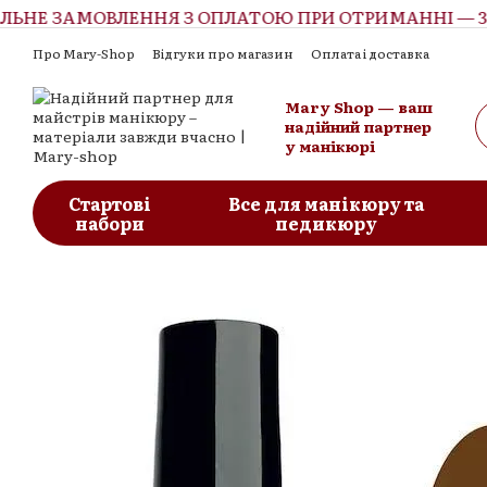
НЕ ЗАМОВЛЕННЯ З ОПЛАТОЮ ПРИ ОТРИМАННІ — 300
Перейти до основного контенту
Про Mary-Shop
Відгуки про магазин
Оплата і доставка
Контактна інформація
Обмін та повернення
Угода корист
Mary Shop — ваш
надійний партнер
у манікюрі
Стартові
Все для манікюру та
набори
педикюру