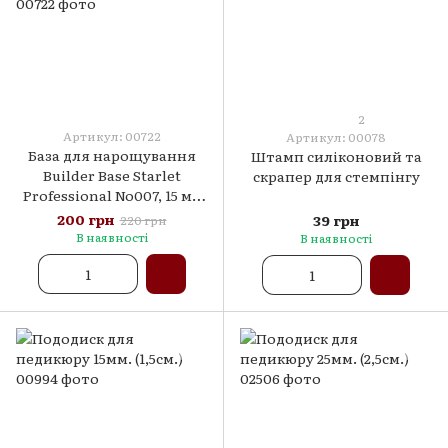
2
Артикул: 00722
Артикул: 00078
База для нарощування
Штамп силіконовий та
Builder Base Starlet
скрапер для стемпінгу
Professional No007, 15 мл
напівпрозорий рожевий
200 грн
39 грн
220 грн
В наявності
В наявності