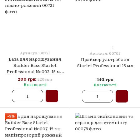
1
Артикул: 00721
Артикул: 00703
База для нарощування
Праймер ультрабонд
Builder Base Starlet
Starlet Professional 15 мл
Professional No002, 15 мл
ніжно-рожевий
200 грн
140 грн
220 грн
В наявності
В наявності
−9%