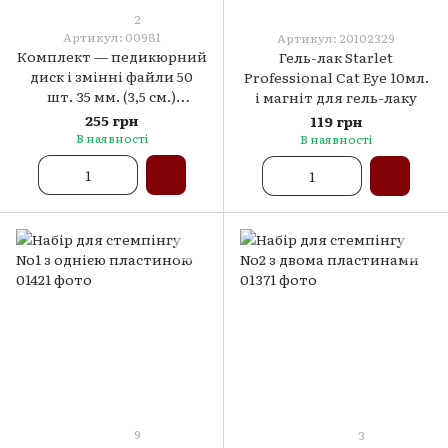
2
Артикул: 00981
Артикул: 20102329
Комплект — педикюрний
Гель-лак Starlet
диск і змінні файли 50
Professional Cat Eye 10мл.
шт. 35 мм. (3,5 см.)
і магніт для гель-лаку
абразивність — 80гритів
255 грн
119 грн
В наявності
В наявності
9
3