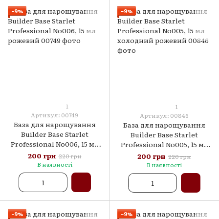
−9%
−9%
1
1
Артикул: 00749
Артикул: 00846
База для нарощування
База для нарощування
Builder Base Starlet
Builder Base Starlet
Professional No006, 15 мл
Professional No005, 15 мл
рожевий
холодний рожевий
200 грн
200 грн
220 грн
220 грн
В наявності
В наявності
−9%
−9%