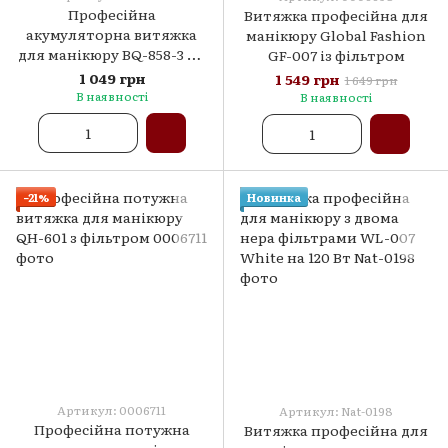
Професійна
Витяжка професійна для
акумуляторна витяжка
манікюру Global Fashion
для манікюру BQ-858-3 на
GF-007 із фільтром
80Вт. WHITE
1 049 грн
1 549 грн
1 649 грн
В наявності
В наявності
−21%
Новинка
Артикул: 0006711
Артикул: Nat-0198
Професійна потужна
Витяжка професійна для