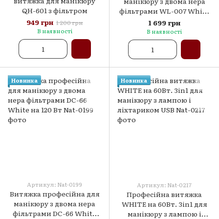
витяжка для манікюру
манікюру з двома нера
QH-601 з фільтром
фільтрами WL-007 White
на 120 Вт
949 грн
1 699 грн
1 200 грн
В наявності
В наявності
Новинка
Новинка
Артикул: Nat-0199
Артикул: Nat-0217
Витяжка професійна для
Професійна витяжка
манікюру з двома нера
WHITE на 60Вт. 3in1 для
фільтрами DC-66 White
манікюру з лампою і