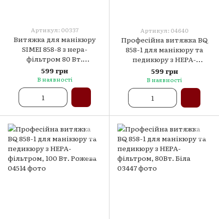
Артикул: 00337
Артикул: 04640
Витяжка для манікюру
Професійна витяжка BQ
SIMEI 858-8 з нера-
858-1 для манікюру та
фільтром 80 Вт.
педикюру з НЕРА-
(Рожевий)
фільтром, 100 Вт. Зелений
599 грн
599 грн
В наявності
В наявності