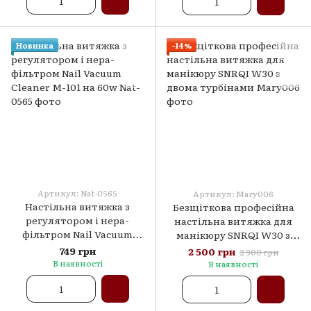
Новинка
−14%
Артикул: Nat-0565
Артикул: Mary006
Настільна витяжка з
Безщіткова професійна
регулятором і нера-
настільна витяжка для
фільтром Nail Vacuum
манікюру SNRQI W30 з
Cleaner М-101 на 60w
двома турбінами
749 грн
2 500 грн
2 900 грн
В наявності
В наявності