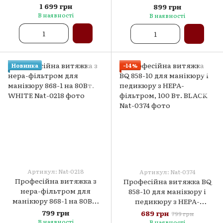
на 120 Вт
ліхтариком USB
1 699 грн
899 грн
В наявності
В наявності
Новинка
−14%
Артикул: Nat-0218
Артикул: Nat-0374
Професійна витяжка з
Професійна витяжка BQ
нера-фільтром для
858-10 для манікюру і
манікюру 868-1 на 80Вт.
педикюру з НЕРА-
WHITE
фільтром, 100 Вт. BLACK
799 грн
689 грн
799 грн
В наявності
В наявності