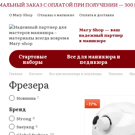
Й ЗАКАЗ С ОПЛАТОЙ ПРИ ПОЛУЧЕНИИ — 300 ГРН
Перейти к основному контенту
О Mary-Shop
Отзывы о магазине
Оплата и доставка
Контактная информация
Обмен и возврат
Пользовательское соглашение
Блог
Mary Shop — ваш
надежный партнер
в маникюре
Стартовые
Все для маникюра и
наборы
педикюра
Главная
Каталог
Все для маникюра и педикюра
Техника
Фр
Фрезера
7
Новинка
−17%
Бренд
8
Strong
4
Saeyang
30
Global Fashion