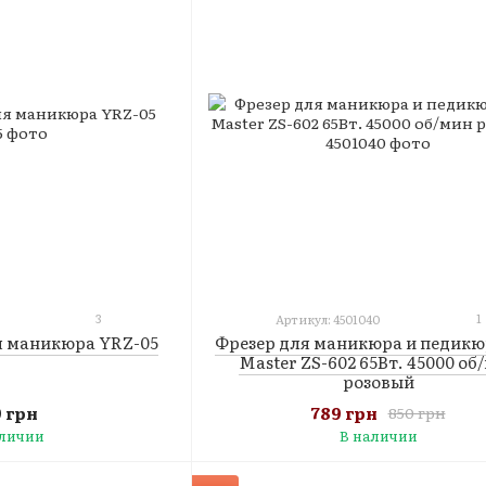
3
1
Артикул: 4501040
я маникюра YRZ-05
Фрезер для маникюра и педикюр
Master ZS-602 65Вт. 45000 об
розовый
9 грн
789 грн
850 грн
аличии
В наличии