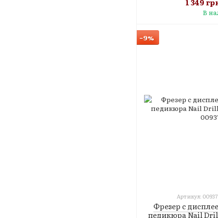
1 349 гр
В н
−9%
Артикул: 00937
Фрезер с диспле
педикюра Nail Dril