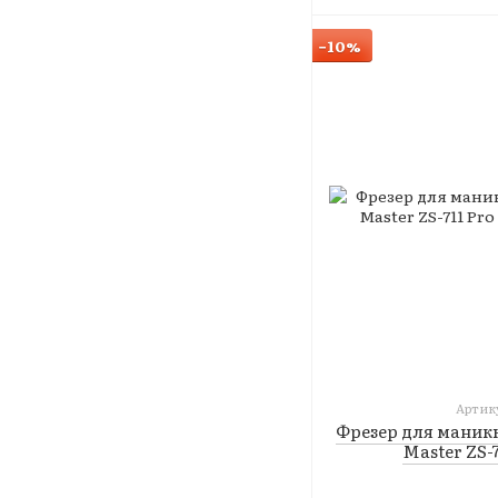
−10%
Артику
Фрезер для маник
Master ZS-