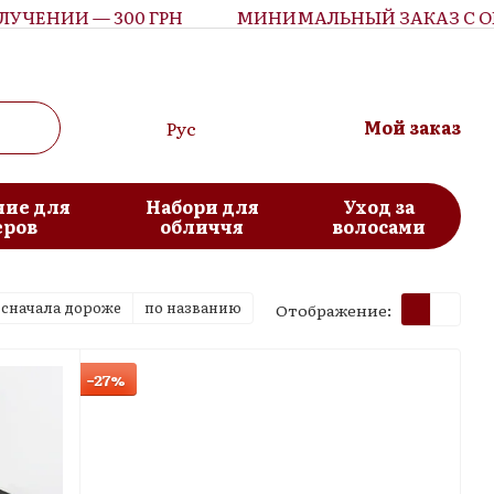
ИИ — 300 ГРН
МИНИМАЛЬНЫЙ ЗАКАЗ С ОПЛАТО
Мой заказ
Рус
ие для
Набори для
Уход за
еров
обличчя
волосами
сначала дороже
по названию
Отображение:
−27%