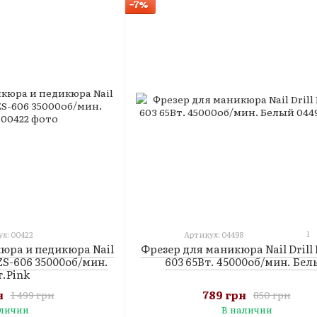
−7%
1
л: 00422
Артикул: 04498
юра и педикюра Nail
Фрезер для маникюра Nail Drill 
) ZS-606 35000об/мин.
603 65Вт. 45000об/мин. Бел
т.Pink
н
789 грн
1 499 грн
850 грн
аличии
В наличии