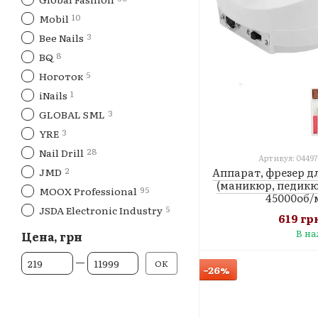
10
Mobil
3
Bee Nails
8
BQ
5
Ноготок
1
iNails
3
GLOBAL SML
3
YRE
28
Nail Drill
Артикул: 04497
2
Аппарат, фрезер д
JMD
(маникюр, педикюр
95
MOOX Professional
45000об/
5
JSDA Electronic Industry
619 гр
В н
Цена, грн
От Цена, грн
До Цена, грн
OK
−26%