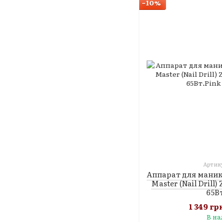
−10%
Артику
Аппарат для маник
Master (Nail Drill
65В
1 349 гр
В н