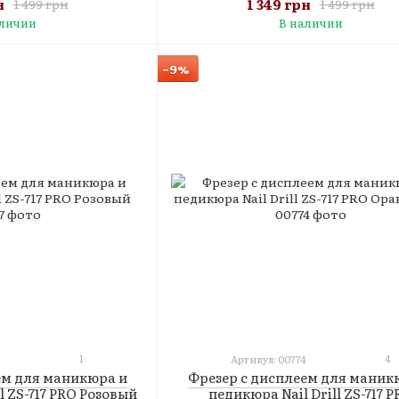
н
1 349 грн
1 499 грн
1 499 грн
аличии
В наличии
−9%
1
4
Артикул: 00774
ем для маникюра и
Фрезер с дисплеем для маник
l ZS-717 PRO Розовый
педикюра Nail Drill ZS-717 