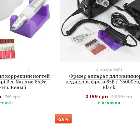
5
Артикул: 00631
Фрезер аппарат для маникю
ля коррекции ногтей
педикюра фреза 65Вт. 35000об
) Bee Nails на 65Вт.
Black
мин. Белый
2 199 грн
н
3 000 грн
749 грн
В наличии
аличии
−26%