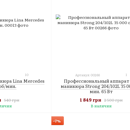
10
1
Артикул: 00266
кюра Lina Mercedes
Профессиональный аппарат
об/мин.
маникюра Strong 204/102L 35 0
мин. 65 Вт
н
1 849 грн
540 грн
2 500 грн
аличии
В наличии
−7%