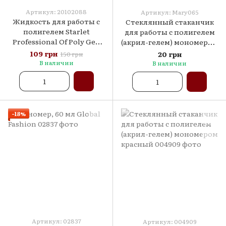
Артикул: 20102088
Артикул: Mary065
Жидкость для работы с
Стеклянный стаканчик
полигелем Starlet
для работы с полигелем
Professional Of Poly Gel,
(акрил-гелем) мономером
50 мл
BLUE
109 грн
20 грн
150 грн
В наличии
В наличии
−18%
Артикул: 02837
Артикул: 004909