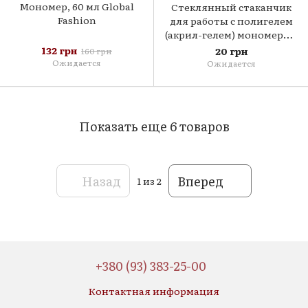
Мономер, 60 мл Global
Стеклянный стаканчик
Fashion
для работы с полигелем
(акрил-гелем) мономером
красный
132 грн
20 грн
160 грн
Ожидается
Ожидается
Показать еще 6 товаров
Назад
Вперед
1
из 2
+380 (93) 383-25-00
Контактная информация